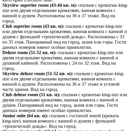
Skyview superior roo
m
(43-44 кв. м):
спальня с кроватью king-
size или двумя отдельными кроватями, ванная комната с
ванной и душем. Расположены на 36 и 37 этаже. Вид на
город.
Club superior roo
m
(43 кв. м):
спальня с кроватью king-size
или двумя отдельными кроватями, ванная комната с ванной и
душем с функцией «тропический дождь». Расположены с 33
по 35 этаж. Панорамный вид на город, залив или горы. Гости
данных номеров имеют особые привилегии.
Deluxe roo
m
(51-52 кв. м):
спальня с кроватью king-size или
двумя отдельными кроватями, ванная комната с ванной и
душевой кабиной. Расположены с 24 по 32 этаж. Вид на
город.
Skyview deluxe ro
om
(51-52 кв. м):
спальня с кроватью king-
size или двумя отдельными кроватями, ванная комната с
ванной и душем. Расположены на 36 и 37 этаже в угловой
части здания. Вид на город.
Club deluxe roo
m
(51 кв. м):
спальня с кроватью king-size или
двумя отдельными кроватями, ванная комната с ванной и
душем. Панорамный вид на город, залив или горы. Гости
данных номеров имеют особые привилегии.
Junior su
ite
(64 кв. м):
спальня с гостиной зоной (кровать
king-size), ванная комната с ванной и душем с функцией
«тропический дождь». Вид на город.