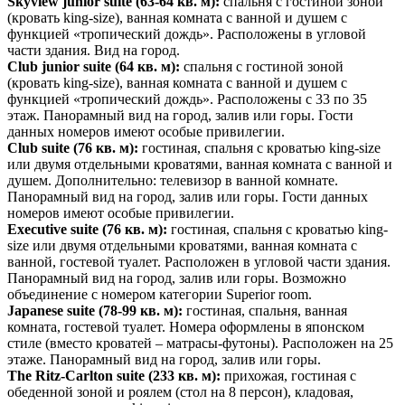
Skyview junior suite
(63-64 кв. м):
спальня с гостиной зоной
(кровать king-size), ванная комната с ванной и душем с
функцией «тропический дождь». Расположены в угловой
части здания. Вид на город.
Club junior s
uite
(64 кв. м):
спальня с гостиной зоной
(кровать king-size), ванная комната с ванной и душем с
функцией «тропический дождь». Расположены с 33 по 35
этаж. Панорамный вид на город, залив или горы. Гости
данных номеров имеют особые привилегии.
Club sui
te
(76 кв. м):
гостиная, спальня с кроватью king-size
или двумя отдельными кроватями, ванная комната с ванной и
душем. Дополнительно: телевизор в ванной комнате.
Панорамный вид на город, залив или горы. Гости данных
номеров имеют особые привилегии.
Executive su
ite
(76 кв. м):
гостиная, спальня с кроватью king-
size или двумя отдельными кроватями, ванная комната с
ванной, гостевой туалет. Расположен в угловой части здания.
Панорамный вид на город, залив или горы. Возможно
объединение с номером категории Superior room.
Japanese suite
(78-99 кв. м):
гостиная, спальня, ванная
комната, гостевой туалет. Номера оформлены в японском
стиле (вместо кроватей – матрасы-футоны). Расположен на 25
этаже. Панорамный вид на город, залив или горы.
The Ritz-Carlton suit
e
(233 кв. м):
прихожая, гостиная с
обеденной зоной и роялем (стол на 8 персон), кладовая,