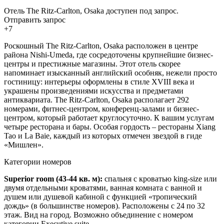
Отель The Ritz-Carlton, Osaka доступен под запрос.
Отправить запрос
+7
Роскошный The Ritz-Carlton, Osaka расположен в центре
района Nishi-Umeda, где сосредоточены крупнейшие бизнес-
центры и престижные магазины. Этот отель скорее
напоминает изысканный английский особняк, нежели просто
гостиницу: интерьеры оформлены в стиле XVIII века и
украшены произведениями искусства и предметами
антиквариата. The Ritz-Carlton, Osaka располагает 292
номерами, фитнес-центром, конференц-залами и бизнес-
центром, который работает круглосуточно. К вашим услугам
четыре ресторана и бары. Особая гордость – рестораны Xiang
Tao и La Baie, каждый из которых отмечен звездой в гиде
«Мишлен».
Категории номеров
Superior room
(43-44 кв. м):
спальня с кроватью king-size или
двумя отдельными кроватями, ванная комната с ванной и
душем или душевой кабиной с функцией «тропический
дождь» (в большинстве номеров). Расположены с 24 по 32
этаж. Вид на город. Возможно объединение с номером
категории Executive suite.