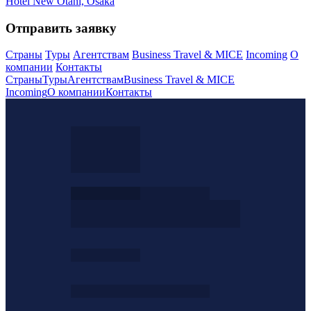
Hotel New Otani, Osaka
Отправить заявку
Страны
Туры
Агентствам
Business Travel & MICE
Incoming
О
компании
Контакты
Страны
Туры
Агентствам
Business Travel & MICE
Incoming
О компании
Контакты