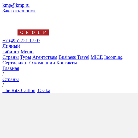
kmp@kmp.ru
Заказать звонок
+7 (495) 721 17 07
Личный
кабинет
Меню
Страны
Туры
Агентствам
Business Travel
MICE
Incoming
Сертификат
О компании
Контакты
Главная
/
Страны
/
The Ritz-Carlton, Osaka
The Ritz-Carlton, Osaka
5*