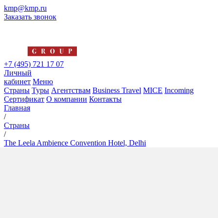
kmp@kmp.ru
Заказать звонок
+7 (495) 721 17 07
Личный
кабинет
Меню
Страны
Туры
Агентствам
Business Travel
MICE
Incoming
Сертификат
О компании
Контакты
Главная
/
Страны
/
The Leela Ambience Convention Hotel, Delhi
The Leela Ambience
Convention Hotel, Delhi
5*