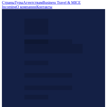
Страны
Туры
Агентствам
Business Travel & MICE
Incoming
О компании
Контакты