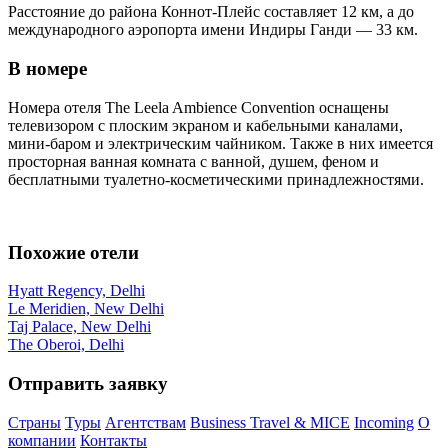
Расстояние до района Коннот-Плейс составляет 12 км, а до
международного аэропорта имени Индиры Ганди — 33 км.
В номере
Номера отеля The Leela Ambience Convention оснащены
телевизором с плоским экраном и кабельными каналами,
мини-баром и электрическим чайником. Также в них имеется
просторная ванная комната с ванной, душем, феном и
бесплатными туалетно-косметическими принадлежностями.
Похожие отели
Hyatt Regency, Delhi
Le Meridien, New Delhi
Taj Palace, New Delhi
The Oberoi, Delhi
Отправить заявку
Страны
Туры
Агентствам
Business Travel & MICE
Incoming
О
компании
Контакты