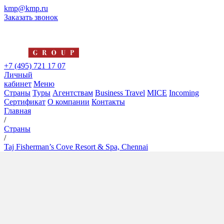
kmp@kmp.ru
Заказать звонок
+7 (495) 721 17 07
Личный
кабинет
Меню
Страны
Туры
Агентствам
Business Travel
MICE
Incoming
Сертификат
О компании
Контакты
Главная
/
Страны
/
Taj Fisherman’s Cove Resort & Spa, Chennai
Taj Fisherman’s Cove Resort
& Spa, Chennai
5*