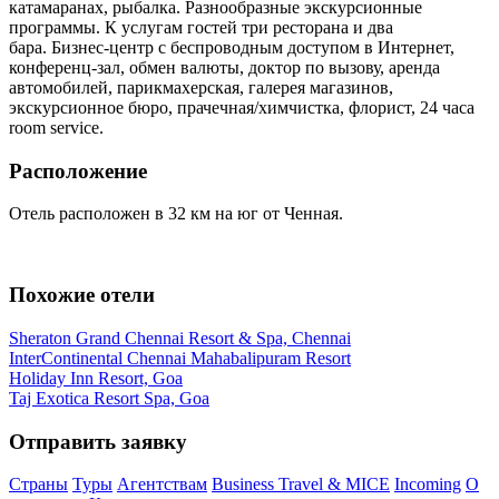
катамаранах, рыбалка. Разнообразные экскурсионные
программы. К услугам гостей три ресторана и два
бара. Бизнес-центр с беспроводным доступом в Интернет,
конференц-зал, обмен валюты, доктор по вызову, аренда
автомобилей, парикмахерская, галерея магазинов,
экскурсионное бюро, прачечная/химчистка, флорист, 24 часа
room service.
Расположение
Отель расположен в 32 км на юг от Ченная.
Похожие отели
Sheraton Grand Chennai Resort & Spa, Chennai
InterContinental Chennai Mahabalipuram Resort
Holiday Inn Resort, Goa
Taj Exotica Resort Spa, Goa
Отправить заявку
Страны
Туры
Агентствам
Business Travel & MICE
Incoming
О