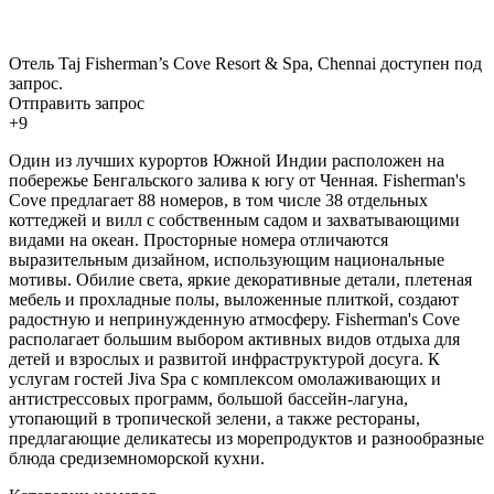
Отель Taj Fisherman’s Cove Resort & Spa, Chennai доступен под
запрос.
Отправить запрос
+9
Один из лучших курортов Южной Индии расположен на
побережье Бенгальского залива к югу от Ченная. Fisherman's
Cove предлагает 88 номеров, в том числе 38 отдельных
коттеджей и вилл с собственным садом и захватывающими
видами на океан. Просторные номера отличаются
выразительным дизайном, использующим национальные
мотивы. Обилие света, яркие декоративные детали, плетеная
мебель и прохладные полы, выложенные плиткой, создают
радостную и непринужденную атмосферу. Fisherman's Cove
располагает большим выбором активных видов отдыха для
детей и взрослых и развитой инфраструктурой досуга. К
услугам гостей Jiva Spa с комплексом омолаживающих и
антистрессовых программ, большой бассейн-лагуна,
утопающий в тропической зелени, а также рестораны,
предлагающие деликатесы из морепродуктов и разнообразные
блюда средиземноморской кухни.