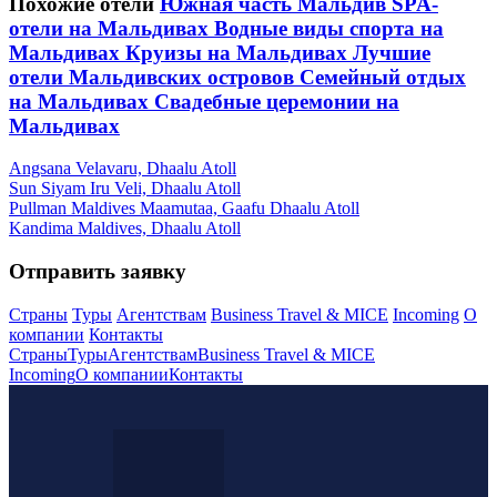
Похожие отели
Южная часть Мальдив
SPA-
отели на Мальдивах
Водные виды спорта на
Мальдивах
Круизы на Мальдивах
Лучшие
отели Мальдивских островов
Семейный отдых
на Мальдивах
Свадебные церемонии на
Мальдивах
Angsana Velavaru, Dhaalu Atoll
Sun Siyam Iru Veli, Dhaalu Atoll
Pullman Maldives Maamutaa, Gaafu Dhaalu Atoll
Kandima Maldives, Dhaalu Atoll
Отправить заявку
Страны
Туры
Агентствам
Business Travel & MICE
Incoming
О
компании
Контакты
Страны
Туры
Агентствам
Business Travel & MICE
Incoming
О компании
Контакты