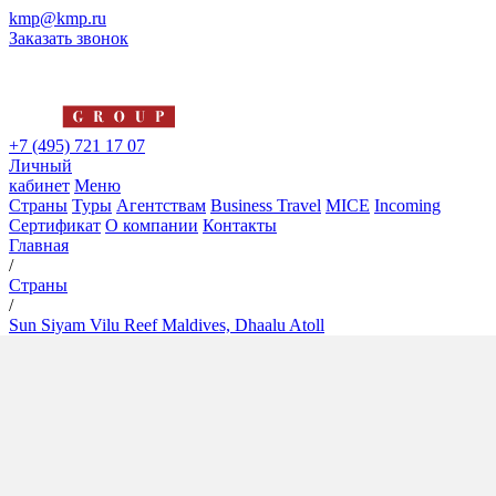
kmp@kmp.ru
Заказать звонок
+7 (495) 721 17 07
Личный
кабинет
Меню
Страны
Туры
Агентствам
Business Travel
MICE
Incoming
Сертификат
О компании
Контакты
Главная
/
Страны
/
Sun Siyam Vilu Reef Maldives, Dhaalu Atoll
Sun Siyam Vilu Reef Maldives,
Dhaalu Atoll
4*