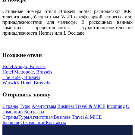
Стильные номера отеля Brussels Sofitel располагают ЖК-
телевизорами, бесплатным Wi-Fi и кофеваркой эспрессо или
принадлежностями для чая/кофе. В роскошных ванных
комнатах предоставляются туалетно-косметические
принадлежности Hermes или L'Occitane.
Похожие отели
Hotel Amigo, Brussels
Hotel Metropole, Brussels
The Hotel, Brussels
Warwick Hotel, Brussels
Отправить заявку
Страны
Туры
Агентствам
Business Travel & MICE
Incoming
О
компании
Контакты
Страны
Туры
Агентствам
Business Travel & MICE
Incoming
О компании
Контакты