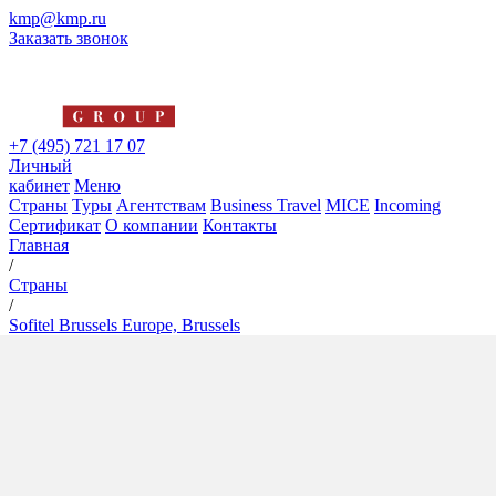
kmp@kmp.ru
Заказать звонок
+7 (495) 721 17 07
Личный
кабинет
Меню
Страны
Туры
Агентствам
Business Travel
MICE
Incoming
Сертификат
О компании
Контакты
Главная
/
Страны
/
Sofitel Brussels Europe, Brussels
Sofitel Brussels Europe,
Brussels
5*