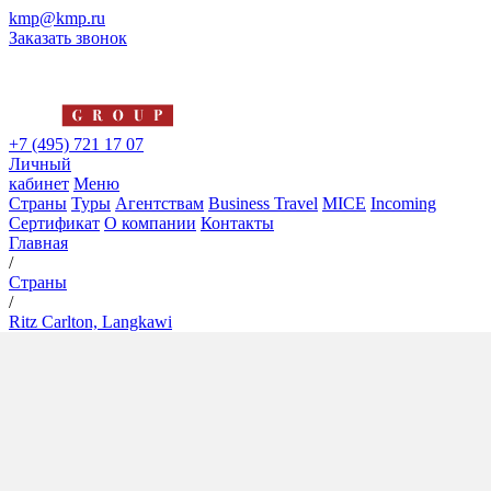
kmp@kmp.ru
Заказать звонок
+7 (495) 721 17 07
Личный
кабинет
Меню
Страны
Туры
Агентствам
Business Travel
MICE
Incoming
Сертификат
О компании
Контакты
Главная
/
Страны
/
Ritz Carlton, Langkawi
Ritz Carlton, Langkawi
5*