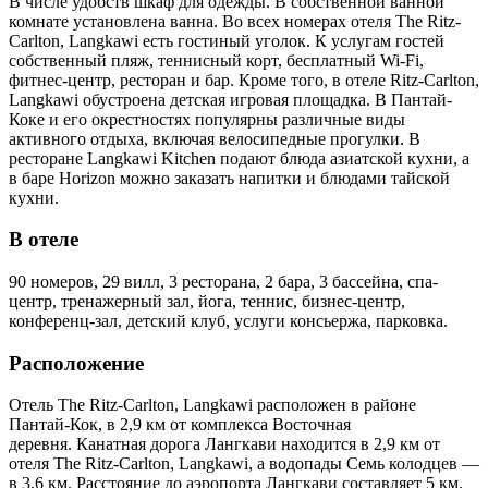
В числе удобств шкаф для одежды. В собственной ванной
комнате установлена ванна. Во всех номерах отеля The Ritz-
Carlton, Langkawi есть гостиный уголок. К услугам гостей
собственный пляж, теннисный корт, бесплатный Wi-Fi,
фитнес-центр, ресторан и бар. Кроме того, в отеле Ritz-Carlton,
Langkawi обустроена детская игровая площадка. В Пантай-
Коке и его окрестностях популярны различные виды
активного отдыха, включая велосипедные прогулки. В
ресторане Langkawi Kitchen подают блюда азиатской кухни, а
в баре Horizon можно заказать напитки и блюдами тайской
кухни.
В отеле
90 номеров, 29 вилл, 3 ресторана, 2 бара, 3 бассейна, спа-
центр, тренажерный зал, йога, теннис, бизнес-центр,
конференц-зал, детский клуб, услуги консьержа, парковка.
Расположение
Отель The Ritz-Carlton, Langkawi расположен в районе
Пантай-Кок, в 2,9 км от комплекса Восточная
деревня. Канатная дорога Лангкави находится в 2,9 км от
отеля The Ritz-Carlton, Langkawi, а водопады Семь колодцев —
в 3,6 км. Расстояние до аэропорта Лангкави составляет 5 км.