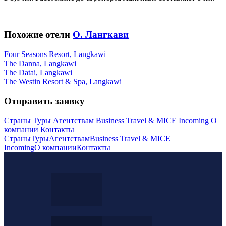
Похожие отели
О. Лангкави
Four Seasons Resort, Langkawi
The Danna, Langkawi
The Datai, Langkawi
The Westin Resort & Spa, Langkawi
Отправить заявку
Страны
Туры
Агентствам
Business Travel & MICE
Incoming
О
компании
Контакты
Страны
Туры
Агентствам
Business Travel & MICE
Incoming
О компании
Контакты