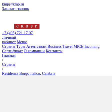
kmp@kmp.ru
Заказать звонок
+7 (495) 721 17 07
Личный
кабинет
Меню
Страны
Туры
Агентствам
Business Travel
MICE
Incoming
Сертификат
О компании
Контакты
Главная
/
Страны
/
Residenza Borgo Italico, Calabria
Residenza Borgo Italico,
Calabria
4*