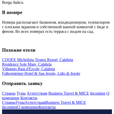
Borgo Italico.
В номере
Номера располагают балконом, кондиционером, телевизором
с плоским экраном и собственной ванной комнатой с биде и
феном. Во всех номерах есть терраса с видом на сад.
Похожие отели
COOEE Michelizia Tropea Resort, Calabria
Residence Sole Mare, Calabria
Villaggio Baia d'Ercole, Calabria
Falkensteiner Hotel & Spa Jesolo, Lido di Jesolo
Отправить заявку
Страны
Туры
Агентствам
Business Travel & MICE
Incoming
О
компании
Контакты
Страны
Туры
Агентствам
Business Travel & MICE
Incoming
О компании
Контакты