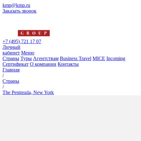
kmp@kmp.ru
Заказать звонок
+7 (495) 721 17 07
Личный
кабинет
Меню
Страны
Туры
Агентствам
Business Travel
MICE
Incoming
Сертификат
О компании
Контакты
Главная
/
Страны
/
The Peninsula, New York
The Peninsula, New York
5*