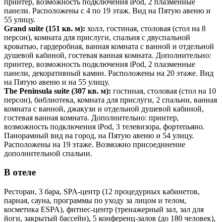
принтер, возможность подключения iPod, 2 плазменные
панели. Расположены с 4 по 19 этаж. Вид на Пятую авеню и
55 улицу.
Grand
suite
(151 кв. м):
холл, гостиная, столовая (стол на 8
персон), комната для прислуги, спальня с двуспальной
кроватью, гардеробная, ванная комната с ванной и отдельной
душевой кабиной, гостевая ванная комната. Дополнительно:
принтер, возможность подключения iPod, 2 плазменные
панели, декоративный камин. Расположены на 20 этаже. Вид
на Пятую авеню и на 55 улицу.
The Peninsula
suite
(307 кв. м):
гостиная, столовая (стол на 10
персон), библиотека, комната для прислуги, 2 спальни, ванная
комната с ванной, джакузи и отдельной душевой кабиной,
гостевая ванная комната. Дополнительно: принтер,
возможность подключения iPod, 3 телевизора, фортепьяно.
Панорамный вид на город, на Пятую авеню и 54 улицу.
Расположены на 19 этаже. Возможно присоединение
дополнительной спальни.
В отеле
Ресторан, 3 бара, SPA-центр (12 процедурных кабинетов,
парная, сауна, программы по уходу за лицом и телом,
косметика ESPA), фитнес-центр (тренажерный зал, зал для
йоги, закрытый бассейн), 5 конференц-залов (до 180 человек),