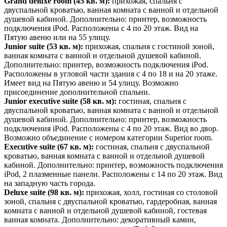
Grand deluxe room
(45 кв. м):
прихожая, спальня с
двуспальной кроватью, ванная комната с ванной и отдельной
душевой кабиной. Дополнительно: принтер, возможность
подключения iPod. Расположены с 4 по 20 этаж. Вид на
Пятую авеню или на 55 улицу.
Junior s
uite
(53 кв. м):
прихожая, спальня с гостиной зоной,
ванная комната с ванной и отдельной душевой кабиной.
Дополнительно: принтер, возможность подключения iPod.
Расположены в угловой части здания с 4 по 18 и на 20 этаже.
Имеет вид на Пятую авеню и 54 улицу. Возможно
присоединение дополнительной спальни.
Junior executive suite
(58 кв. м):
гостиная, спальня с
двуспальной кроватью, ванная комната с ванной и отдельной
душевой кабиной. Дополнительно: принтер, возможность
подключения iPod. Расположены с 4 по 20 этаж. Вид во двор.
Возможно объединение с номером категории Superior room.
Executive
suite
(67 кв. м):
гостиная, спальня с двуспальной
кроватью, ванная комната с ванной и отдельной душевой
кабиной. Дополнительно: принтер, возможность подключения
iPod, 2 плазменные панели. Расположены с 14 по 20 этаж. Вид
на западную часть города.
Deluxe su
ite
(98 кв. м):
прихожая, холл, гостиная со столовой
зоной, спальня с двуспальной кроватью, гардеробная, ванная
комната с ванной и отдельной душевой кабиной, гостевая
ванная комната. Дополнительно: декоративный камин,