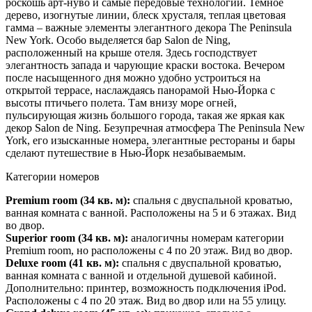
роскошь арт-нуво и самые передовые технологии. Темное
дерево, изогнутые линии, блеск хрусталя, теплая цветовая
гамма – важные элементы элегантного декора The Peninsula
New York. Особо выделяется бар Salon de Ning,
расположенный на крыше отеля. Здесь господствует
элегантность запада и чарующие краски востока. Вечером
после насыщенного дня можно удобно устроиться на
открытой террасе, наслаждаясь панорамой Нью-Йорка с
высоты птичьего полета. Там внизу море огней,
пульсирующая жизнь большого города, такая же яркая как
декор Salon de Ning. Безупречная атмосфера The Peninsula New
York, его изысканные номера, элегантные рестораны и бары
сделают путешествие в Нью-Йорк незабываемым.
Категории номеров
Premium roo
m
(34 кв. м):
спальня с двуспальной кроватью,
ванная комната с ванной. Расположены на 5 и 6 этажах. Вид
во двор.
Superior roo
m
(34 кв. м):
аналогичны номерам категории
Premium room, но расположены с 4 по 20 этаж. Вид во двор.
Deluxe roo
m
(41 кв. м):
спальня с двуспальной кроватью,
ванная комната с ванной и отдельной душевой кабиной.
Дополнительно: принтер, возможность подключения iPod.
Расположены с 4 по 20 этаж. Вид во двор или на 55 улицу.