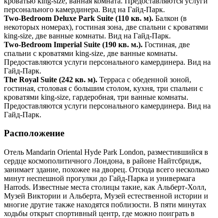
кроватью king-size, ванная комната. Предоставляются услуги
персонального камердинера. Вид на Гайд-Парк.
Two-Bedroom Deluxe Park Suite (110 кв. м).
Балкон (в
некоторых номерах), гостиная зона, две спальни с кроватями
king-size, две ванные комнаты. Вид на Гайд-Парк.
Two-Bedroom Imperial Suite (190 кв. м.).
Гостиная, две
спальни с кроватями king-size, две ванные комнаты.
Предоставляются услуги персонального камердинера. Вид на
Гайд-Парк.
The Royal Suite (242 кв. м).
Терраса с обеденной зоной,
гостиная, столовая с большим столом, кухня, три спальни с
кроватями king-size, гардеробная, три ванные комнаты.
Предоставляются услуги персонального камердинера. Вид на
Гайд-Парк.
Расположение
Отель Mandarin Oriental Hyde Park London, разместившийся в
сердце космополитичного Лондона, в районе Найтсбридж,
занимает здание, похожее на дворец. Отсюда всего несколько
минут неспешной прогулки до Гайд-Парка и универмага
Harrods. Известные места столицы такие, как Альберт-Холл,
Музей Виктории и Альберта, Музей естественной истории и
многие другие также находятся поблизости. В пяти минутах
ходьбы открыт спортивный центр, где можно поиграть в