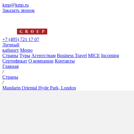
kmp@kmp.ru
Заказать звонок
+7 (495) 721 17 07
Личный
кабинет
Меню
Страны
Туры
Агентствам
Business Travel
MICE
Incoming
Сертификат
О компании
Контакты
Главная
/
Страны
/
Mandarin Oriental Hyde Park, London
Mandarin Oriental Hyde Park,
London
5*