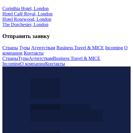
Corinthia Hotel, London
Hotel Café Royal, London
Hotel Rosewood, London
The Dorchester, London
Отправить заявку
Страны
Туры
Агентствам
Business Travel & MICE
Incoming
О
компании
Контакты
Страны
Туры
Агентствам
Business Travel & MICE
Incoming
О компании
Контакты