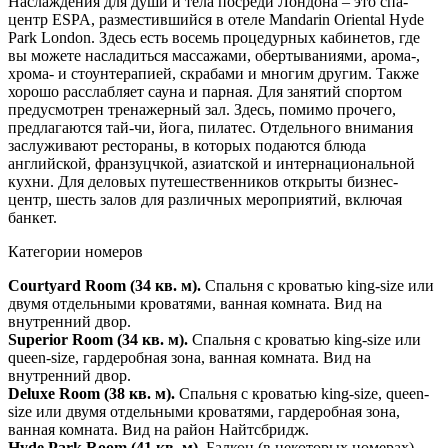
Наслаждения для души и тела посреди Лондона – это спа-
центр ESPA, разместившийся в отеле Mandarin Oriental Hyde
Park London. Здесь есть восемь процедурных кабинетов, где
вы можете насладиться массажами, обертываниями, арома-,
хрома- и стоунтерапией, скрабами и многим другим. Также
хорошо расслабляет сауна и парная. Для занятий спортом
предусмотрен тренажерный зал. Здесь, помимо прочего,
предлагаются тай-чи, йога, пилатес. Отдельного внимания
заслуживают рестораны, в которых подаются блюда
английской, франзуцчкой, азиатской и интернациональной
кухни. Для деловых путешественников открыты бизнес-
центр, шесть залов для различных мероприятий, включая
банкет.
Категории номеров
Courtyard Room (34 кв. м).
Спальня с кроватью king-size или
двумя отдельными кроватями, ванная комната. Вид на
внутренний двор.
Superior Room (34 кв. м).
Спальня с кроватью king-size или
queen-size, гардеробная зона, ванная комната. Вид на
внутренний двор.
Deluxe Room (38 кв. м).
Спальня с кроватью king-size, queen-
size или двумя отдельными кроватями, гардеробная зона,
ванная комната. Вид на район Найтсбридж.
Hyde Park Room (41 кв. м).
Балкон (в некоторых номерах),