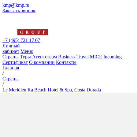
kmp@kmp.ru
Заказать звонок
+7 (495) 721 17 07
Личный
кабинет
Меню
Страны
Туры
Агентствам
Business Travel
MICE
Incoming
Сертификат
О компании
Контакты
Главная
/
Страны
/
Le Meridien Ra Beach Hotel & Spa, Costa Dorada
Le Meridien Ra Beach Hotel &
Spa, Costa Dorada
5*