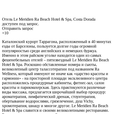
Отель Le Meridien Ra Beach Hotel & Spa, Costa Dorada
доступен под запрос.
Отправить запрос
+10
Каталонский курорт Таррагона, расположенный в 40 минутах
езды от Барселоны, пользуется долгие годы огромной
популярностью среди английских и немецких буржуа.
Именно в этом райском уголке находится один из самых
фешенебельных отелей – пятизвездный Le Meridien Ra Beach
Hotel & Spa. Роскошно обставленные номера и сьюты,
великолепный центр талассотерапии под названием Ra
Wellness, который именуют не иначе как «царство красоты и
гармонии» - на просторной площади эксклюзивного центра
расположились процедурные кабинеты, фитнес-зал, салон
красоты и парикмахерская. Здесь практикуются различные
виды массажа, предлагается широчайший выбор процедур:
ароматерапия, лимфатический дренаж, стоунтерапия,
обертывание водорослями, грязелечение, душ Vichy,
хромотерапия, шиацу и многое другое. Le Meridien Ra Beach
Hotel & Spa славится и своими великолепными ресторанами.