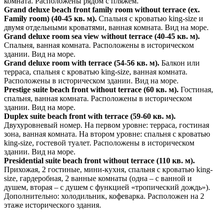
комната. Расположены рядом с пляжем.
Grand deluxe beach front family room without terrace (ex.
Family room) (40-45 кв. м).
Спальня с кроватью king-size и
двумя отдельными кроватями, ванная комната. Вид на море.
Grand deluxe room sea view without terrace (40-45 кв. м).
Спальня, ванная комната. Расположены в историческом
здании. Вид на море.
Grand deluxe room with terrace (54-56 кв. м).
Балкон или
терраса, спальня с кроватью king-size, ванная комната.
Расположены в историческом здании. Вид на море.
Prestige suite beach front without terrace (60 кв. м).
Гостиная,
спальня, ванная комната. Расположены в историческом
здании. Вид на море.
Duplex suite beach front with terrace (59-60 кв. м).
Двухуровневый номер. На первом уровне: терраса, гостиная
зона, ванная комната. На втором уровне: спальня с кроватью
king-size, гостевой туалет. Расположены в историческом
здании. Вид на море.
Presidential suite beach front without terrace (110 кв. м).
Прихожая, 2 гостиные, мини-кухня, спальня с кроватью king-
size, гардеробная, 2 ванные комнаты (одна – с ванной и
душем, вторая – с душем с функцией «тропический дождь»).
Дополнительно: холодильник, кофеварка. Расположен на 2
этаже исторического здания.