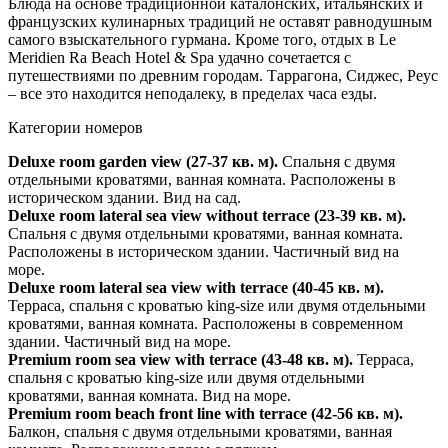
Блюда на основе традиционной каталонских, итальянских и
французских кулинарных традиций не оставят равнодушным
самого взыскательного гурмана. Кроме того, отдых в Le
Meridien Ra Beach Hotel & Spa удачно сочетается с
путешествиями по древним городам. Таррагона, Сиджес, Реус
– все это находится неподалеку, в пределах часа езды.
Категории номеров
Deluxe room garden view (27-37 кв. м).
Спальня с двумя
отдельными кроватями, ванная комната. Расположены в
историческом здании. Вид на сад.
Deluxe room lateral sea view without terrace (23-39 кв. м).
Спальня с двумя отдельными кроватями, ванная комната.
Расположены в историческом здании. Частичный вид на
море.
Deluxe room lateral sea view with terrace (40-45 кв. м).
Терраса, спальня с кроватью king-size или двумя отдельными
кроватями, ванная комната. Расположены в современном
здании. Частичный вид на море.
Premium room sea view with terrace (43-48 кв. м).
Терраса,
спальня с кроватью king-size или двумя отдельными
кроватями, ванная комната. Вид на море.
Premium room beach front line with terrace (42-56 кв. м).
Балкон, спальня с двумя отдельными кроватями, ванная