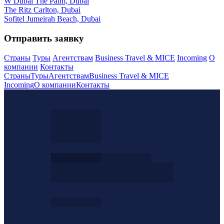
W Dubai The Palm, Dubai
The Ritz Carlton, Dubai
Sofitel Jumeirah Beach, Dubai
Отправить заявку
Страны
Туры
Агентствам
Business Travel & MICE
Incoming
О
компании
Контакты
Страны
Туры
Агентствам
Business Travel & MICE
Incoming
О компании
Контакты