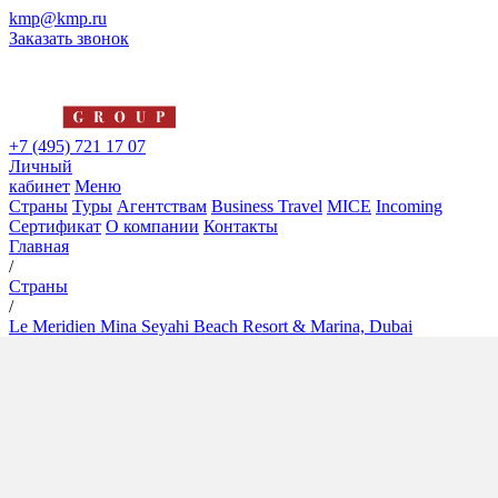
kmp@kmp.ru
Заказать звонок
+7 (495) 721 17 07
Личный
кабинет
Меню
Страны
Туры
Агентствам
Business Travel
MICE
Incoming
Сертификат
О компании
Контакты
Главная
/
Страны
/
Le Meridien Mina Seyahi Beach Resort & Marina, Dubai
Le Meridien Mina Seyahi
Beach Resort & Marina, Dubai
5*