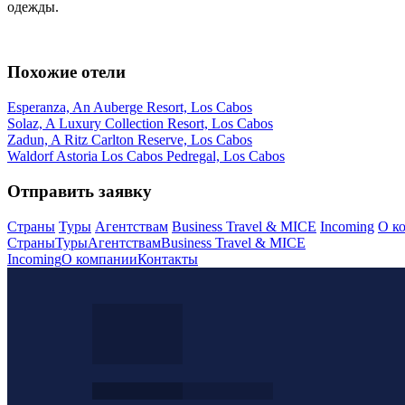
одежды.
Похожие отели
Esperanza, An Auberge Resort, Los Cabos
Solaz, A Luxury Collection Resort, Los Cabos
Zadun, A Ritz Carlton Reserve, Los Cabos
Waldorf Astoria Los Cabos Pedregal, Los Cabos
Отправить заявку
Страны
Туры
Агентствам
Business Travel & MICE
Incoming
О к
Страны
Туры
Агентствам
Business Travel & MICE
Incoming
О компании
Контакты