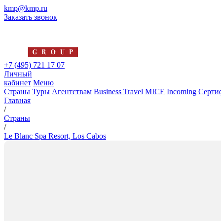
kmp@kmp.ru
Заказать звонок
+7 (495) 721 17 07
Личный
кабинет
Меню
Страны
Туры
Агентствам
Business Travel
MICE
Incoming
Серти
Главная
/
Страны
/
Le Blanc Spa Resort, Los Cabos
Le Blanc Spa Resort, Los Cabos