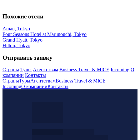
Похожие отели
Aman, Tokyo
Four Seasons Hotel at Marunouchi, Tokyo
Grand Hyatt, Tokyo
Hilton, Tokyo
Отправить заявку
Страны
Туры
Агентствам
Business Travel & MICE
Incoming
О
компании
Контакты
Страны
Туры
Агентствам
Business Travel & MICE
Incoming
О компании
Контакты