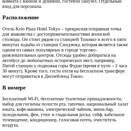
комната с ванной и душевой, гостевой санузел. Отдельный
вход для персонала.
Расположение
Отель Keio Plaza Hotel Tokyo – прекрасная отправная точка
для знакомства с достопримечательностями японской
столицы. Он стоит рядом со станцией Тохомаэ и всего в пяти
минутах ходьбы от станции Синдзюку, которая является также
одним из самых популярных в городе торгово-
развлекательных центров. Отсюда удобно добираться на
автобусе до любопытных исторических мест, например,
Пятой станции у подножья горы Фудзи (время в пути – 2 часа
30 минут). Кроме того, гости отеля на бесплатном трансфере
могут отправиться в Диснейленд Токио.
В номере
Бесплатный Wi-Fi, бесплатные туалетные принадлежности,
набор для гигиены полости рта, тапочки, национальный халат
юката, кофе-машина, электрический чайник, мини-бар,
холодильник, фен, утюг и гладильная доска, сейф, кабельное
телевидение, кондиционер, голосовая почта, очиститель
воздуха.