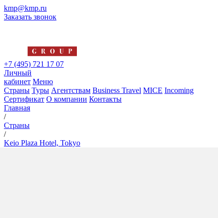
kmp@kmp.ru
Заказать звонок
+7 (495) 721 17 07
Личный
кабинет
Меню
Страны
Туры
Агентствам
Business Travel
MICE
Incoming
Сертификат
О компании
Контакты
Главная
/
Страны
/
Keio Plaza Hotel, Tokyo
Keio Plaza Hotel, Tokyo
4*