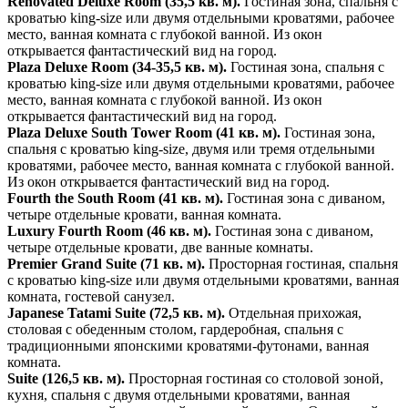
Renovated Deluxe Room (35,5 кв. м).
Гостиная зона, спальня с
кроватью king-size или двумя отдельными кроватями, рабочее
место, ванная комната с глубокой ванной. Из окон
открывается фантастический вид на город.
Plaza Deluxe Room (34-35,5 кв. м).
Гостиная зона, спальня с
кроватью king-size или двумя отдельными кроватями, рабочее
место, ванная комната с глубокой ванной. Из окон
открывается фантастический вид на город.
Plaza Deluxe South Tower Room (41 кв. м).
Гостиная зона,
спальня с кроватью king-size, двумя или тремя отдельными
кроватями, рабочее место, ванная комната с глубокой ванной.
Из окон открывается фантастический вид на город.
Fourth the South Room (41 кв. м).
Гостиная зона с диваном,
четыре отдельные кровати, ванная комната.
Luxury Fourth Room (46 кв. м).
Гостиная зона с диваном,
четыре отдельные кровати, две ванные комнаты.
Premier Grand Suite (71 кв. м).
Просторная гостиная, спальня
с кроватью king-size или двумя отдельными кроватями, ванная
комната, гостевой санузел.
Japanese Tatami Suite (72,5 кв. м).
Отдельная прихожая,
столовая с обеденным столом, гардеробная, спальня с
традиционными японскими кроватями-футонами, ванная
комната.
Suite (126,5 кв. м).
Просторная гостиная со столовой зоной,
кухня, спальня с двумя отдельными кроватями, ванная