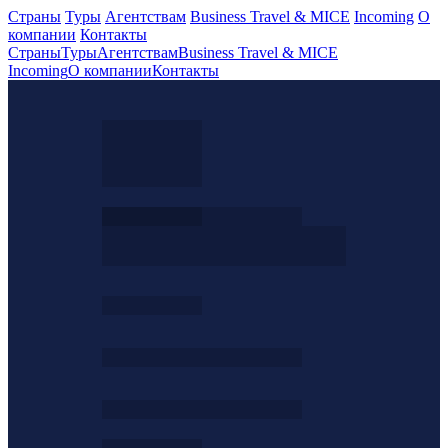
Страны
Туры
Агентствам
Business Travel & MICE
Incoming
О
компании
Контакты
Страны
Туры
Агентствам
Business Travel & MICE
Incoming
О компании
Контакты