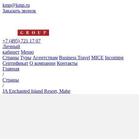
kmp@kmp.ru
Заказать звонок
+7 (495) 721 17 07
Личный
кабинет
Меню
Страны
Туры
Агентствам
Business Travel
MICE
Incoming
Сертификат
О компании
Контакты
Главная
/
Страны
/
JA Enchanted Island Resort, Mahe
JA Enchanted Island Resort,
Mahe
5*