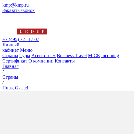
kmp@kmp.ru
Заказать звонок
+7 (495) 721 17 07
Личный
кабинет
Меню
Страны
Туры
Агентствам
Business Travel
MICE
Incoming
Сертификат
О компании
Контакты
Главная
/
Страны
/
Huus, Gstaad
Huus, Gstaad
4*