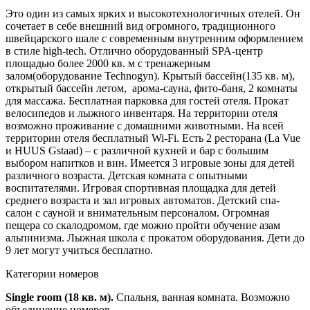
Это один из самых ярких и высокотехнологичных отелей. Он
сочетает в себе внешний вид огромного, традиционного
швейцарского шале с современным внутренним оформлением
в стиле high-tech. Отлично оборудованный SPA-центр
площадью более 2000 кв. м с тренажерным
залом(оборудование Technogyn). Крытый бассейн(135 кв. м),
открытый бассейн летом, арома-сауна, фито-баня, 2 комнаты
для массажа. Бесплатная парковка для гостей отеля. Прокат
велосипедов и лыжного инвентаря. На территории отеля
возможно проживание с домашними животными. На всей
территории отеля бесплатный Wi-Fi. Есть 2 ресторана (La Vue
и HUUS Gstaad) – с различной кухней и бар с большим
выбором напитков и вин. Имеется 3 игровые зоны для детей
различного возраста. Детская комната с опытными
воспитателями. Игровая спортивная площадка для детей
среднего возраста и зал игровых автоматов. Детский спа-
салон с сауной и внимательным персоналом. Огромная
пещера со скалодромом, где можно пройти обучение азам
альпинизма. Лыжная школа с прокатом оборудования. Дети до
9 лет могут учиться бесплатно.
Категории номеров
Single room (18 кв. м).
Спальня, ванная комната. Возможно
объединение номеров.