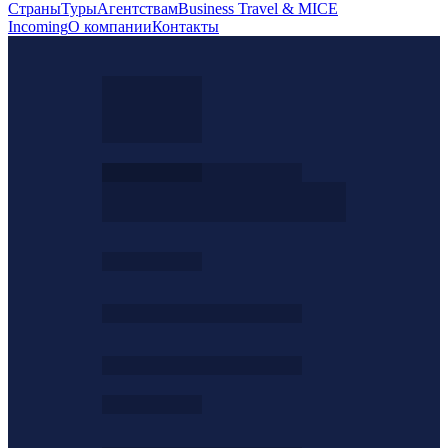
Страны
Туры
Агентствам
Business Travel & MICE
Incoming
О компании
Контакты