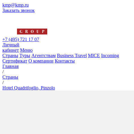
kmp@kmp.ru
Заказать звонок
+7 (495) 721 17 07
Личный
кабинет
Меню
Страны
Туры
Агентствам
Business Travel
MICE
Incoming
Сертификат
О компании
Контакты
Главная
/
Страны
/
Hotel Quadrifoglio, Pinzolo
Hotel Quadrifoglio, Pinzolo
4*