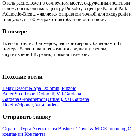
Отель расположен в солнечном месте, окруженный зеленым
садом, очень близко к центру Pinzolo , в центре Natural Park
Adamello-Brenta - является отправной точкой для экскурсий и
прогулок, в
100 метрах
от автобусной остановки.
В номере
Всего в отеле 30 номеров, часть номеров с балконами. В
номере: балкон, ванная комната с душем и феном,
спутниковое ТВ, радио, прямой телефон.
Похожие отели
Lefay Resort & Spa Dolomiti, Pinzolo
Adler Spa Resort Dolomiti, Val-Gardena
Gardena Groednerhof (Ortisei), Val-Gardena
Hotel Welponer, Val-Gardena
Отправить заявку
Страны
Туры
Агентствам
Business Travel & MICE
Incoming
О
компании
Контакты