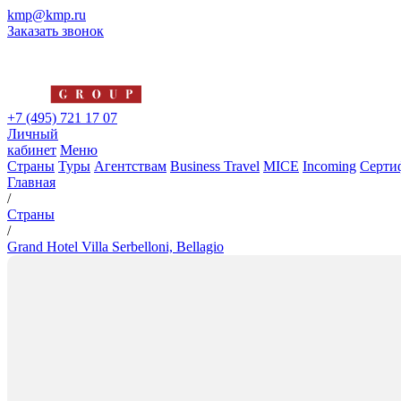
kmp@kmp.ru
Заказать звонок
+7 (495) 721 17 07
Личный
кабинет
Меню
Страны
Туры
Агентствам
Business Travel
MICE
Incoming
Серти
Главная
/
Страны
/
Grand Hotel Villa Serbelloni, Bellagio
Grand Hotel Villa Serbelloni, Be