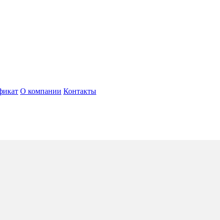
фикат
О компании
Контакты
llagio
5*