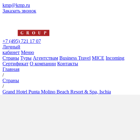
kmp@kmp.ru
Заказать звонок
+7 (495) 721 17 07
Личный
кабинет
Меню
Страны
Туры
Агентствам
Business Travel
MICE
Incoming
Сертификат
О компании
Контакты
Главная
/
Страны
/
Grand Hotel Punta Molino Beach Resort & Spa, Ischia
Grand Hotel Punta Molino
Beach Resort & Spa, Ischia
5*