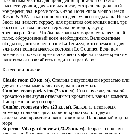
идеальным местом для проведения приемов и банкетов
высшего уровня, для которых предусмотрен специальный
конференц-зал. Кроме того, Grand Hotel Punta Molino Beach
Resort & SPA – сказочное место для лучшего отдыха на Искье.
Здесь вы найдете террасу для принятия солнечных ванн, три
бассейна, в том числе в термальной водой, сауну,
тренажерный зал. Чтобы насладиться морем, есть песчаный
пляж, оборудованный всем необходимым. Великолепные
обеды подаются в ресторане La Terrazza, в то время как для
ужином предназначается ресторан Le Gourmet. Если вам
захочется провести время за чашкой кофе или более крепким
напитком отправляйтесь в один из трех баров.
Категории номеров
Classic room (20 кв. м).
Спальня с двуспальной кроватью или
двумя отдельными кроватями, ванная комната.
Comfort room park view (23 кв. м).
Спальня с двуспальной
кроватью или двумя отдельными кроватями, ванная комната.
Панорамный вид на парк.
Comfort room sea view (23 кв. м).
Балкон (в некоторых
номера), спальня с двуспальной кроватью или двумя
отдельными кроватями, ванная комната. Панорамный вид на
море.
Superior Villa garden view (23-25 кв. м).
Терраса, спальня c
двуспальной кроватью или двумя отдельными кроватями,