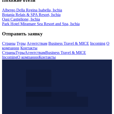
Похожие отели
Albergo Della Regina Isabella, Ischia
Botania Relais & SPA Resort, Ischia
Oasi Castiglione, Ischia
Park Hotel Miramare Sea Resort and Spa, Ischia
Отправить заявку
Страны
Туры
Агентствам
Business Travel & MICE
Incoming
О
компании
Контакты
Страны
Туры
Агентствам
Business Travel & MICE
Incoming
О компании
Контакты