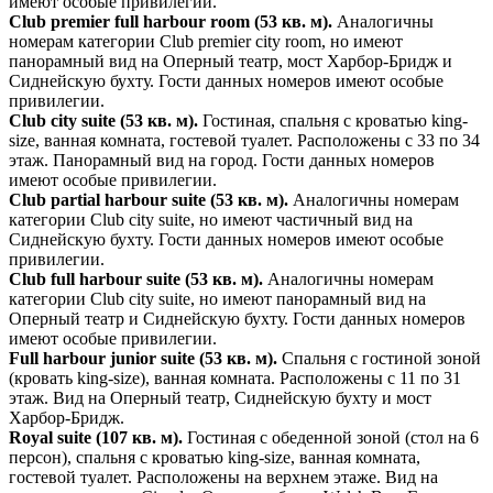
имеют особые привилегии.
Club premier full harbour room (53 кв. м).
Аналогичны
номерам категории Club premier city room, но имеют
панорамный вид на Оперный театр, мост Харбор-Бридж и
Сиднейскую бухту. Гости данных номеров имеют особые
привилегии.
Club city suite (53 кв. м).
Гостиная, спальня с кроватью king-
size, ванная комната, гостевой туалет. Расположены с 33 по 34
этаж. Панорамный вид на город. Гости данных номеров
имеют особые привилегии.
Club partial harbour suite (53 кв. м).
Аналогичны номерам
категории Club city suite, но имеют частичный вид на
Сиднейскую бухту. Гости данных номеров имеют особые
привилегии.
Club full harbour suite (53 кв. м).
Аналогичны номерам
категории Club city suite, но имеют панорамный вид на
Оперный театр и Сиднейскую бухту. Гости данных номеров
имеют особые привилегии.
Full harbour junior suite (53 кв. м).
Спальня с гостиной зоной
(кровать king-size), ванная комната. Расположены с 11 по 31
этаж. Вид на Оперный театр, Сиднейскую бухту и мост
Харбор-Бридж.
Royal suite (107 кв. м).
Гостиная с обеденной зоной (стол на 6
персон), спальня с кроватью king-size, ванная комната,
гостевой туалет. Расположены на верхнем этаже. Вид на