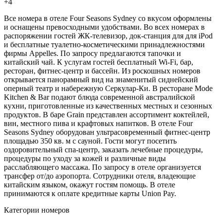
+4
Все номера в отеле Four Seasons Sydney со вкусом оформлены
и оснащены превосходными удобствами. Во всех номерах в
распоряжении гостей ЖК-телевизор, док-станция для для iPod
и бесплатные туалетно-косметическими принадлежностями
фирмы Appelles. По запросу предлагаются тапочки и
китайский чай. К услугам гостей бесплатный Wi-Fi, бар,
ресторан, фитнес-центр и бассейн. Из роскошных номеров
открывается панорамный вид на знаменитый сиднейский
оперный театр и набережную Серкулар-Ки. В ресторане Mode
Kitchen & Bar подают блюда современной австралийской
кухни, приготовленные из качественных местных и сезонных
продуктов. В баре Grain представлен ассортимент коктейлей,
вин, местного пива и крафтовых напитков. В отеле Four
Seasons Sydney оборудован ультрасовременный фитнес-центр
площадью 350 кв. м с сауной. Гости могут посетить
оздоровительный спа-центр, заказать лечебные процедуры,
процедуры по уходу за кожей и различные виды
расслабляющего массажа. По запросу в отеле организуется
трансфер от/до аэропорта. Сотрудники отеля, владеющие
китайским языком, окажут гостям помощь. В отеле
принимаются к оплате кредитные карты Union Pay.
Категории номеров