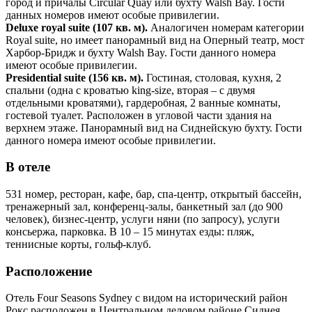
город и причалы Circular Quay или бухту Walsh Bay. Гости
данных номеров имеют особые привилегии.
Deluxe royal suite (107 кв. м).
Аналогичен номерам категории
Royal suite, но имеет панорамный вид на Оперный театр, мост
Харбор-Бридж и бухту Walsh Bay. Гости данного номера
имеют особые привилегии.
Presidential suite (156 кв. м).
Гостиная, столовая, кухня, 2
спальни (одна с кроватью king-size, вторая – с двумя
отдельными кроватями), гардеробная, 2 ванные комнаты,
гостевой туалет. Расположен в угловой части здания на
верхнем этаже. Панорамный вид на Сиднейскую бухту. Гости
данного номера имеют особые привилегии.
В отеле
531 номер, ресторан, кафе, бар, спа-центр, открытый бассейн,
тренажерный зал, конференц-залы, банкетный зал (до 900
человек), бизнес-центр, услуги няни (по запросу), услуги
консьержа, парковка. В 10 – 15 минутах езды: пляж,
теннисные корты, гольф-клуб.
Расположение
Отель Four Seasons Sydney с видом на исторический район
Рокс расположен в Центральном деловом районе Сиднея.