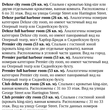
Deluxe city room (26 кв. м).
Спальня с кроватью king-size или
двумя отдельными кроватями, ванная комната. Расположены с
6 по 31 этаж. Вид на улицы George Street или Harrington Street.
Deluxe partial harbour room (26 кв. м).
Аналогичны номерам
категории Deluxe city room, но имеют частичный вид на
Оперный театр или Сиднейскую бухту.
Deluxe full harbour room (26 кв. м).
Аналогичны номерам
категории Deluxe city room, но имеют панорамный вид на
Оперный театр, мост Харбор-Бридж и Сиднейскую бухту.
Premier city room (53 кв. м).
Спальня с гостиной зоной
(кровать king-size или две отдельные кровати), ванная
комната. Расположены в угловой части здания. Вид на город.
Premier partial harbour room (53 кв. м).
Аналогичны
номерам категории Premier city room, но имеют частичный вид
на Оперный театр или Сиднейскую бухту.
Premier full harbour room (53 кв. м).
Аналогичны номерам
категории Premier city room, но имеют панорамный вид на
Оперный театр и Сиднейскую бухту.
Club deluxe city room (26 кв. м).
Спальня с кроватью king-size,
ванная комната. Расположены с 31 по 33 этаж. Вид на улицы
George Street или Harrington Street.
Club premier city room (53 кв. м).
Спальня с гостиной зоной
(кровать king-size), ванная комната. Расположены с 31 по 33
этаж. Вид на улицу George Street. Гости данных номеров