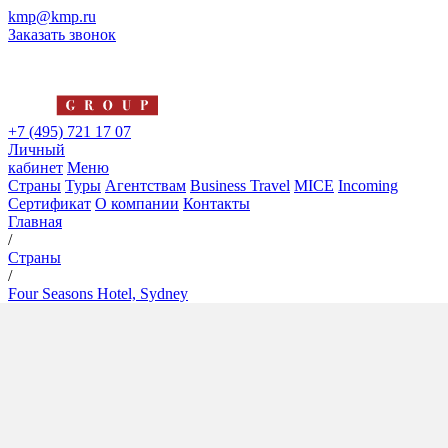
kmp@kmp.ru
Заказать звонок
+7 (495) 721 17 07
Личный
кабинет
Меню
Страны
Туры
Агентствам
Business Travel
MICE
Incoming
Сертификат
О компании
Контакты
Главная
/
Страны
/
Four Seasons Hotel, Sydney
Four Seasons Hotel, Sydney
5*