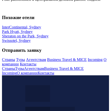
Похожие отели
InterContinental, Sydney
Park Hyatt, Sydney
Sheraton on the Park, Sydney
Swissotel, Sydney
Отправить заявку
Страны
Туры
Агентствам
Business Travel & MICE
Incoming
О
компании
Контакты
Страны
Туры
Агентствам
Business Travel & MICE
Incoming
О компании
Контакты