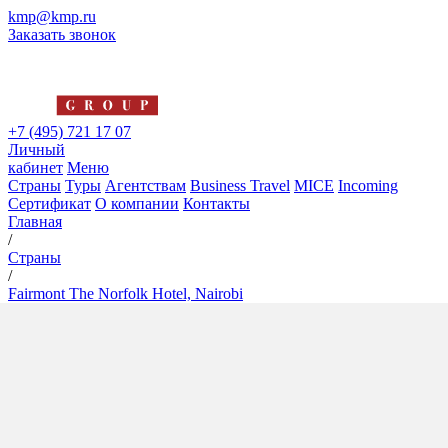
kmp@kmp.ru
Заказать звонок
+7 (495) 721 17 07
Личный
кабинет
Меню
Страны
Туры
Агентствам
Business Travel
MICE
Incoming
Сертификат
О компании
Контакты
Главная
/
Страны
/
Fairmont The Norfolk Hotel, Nairobi
Fairmont The Norfolk Hotel,
Nairobi
5*