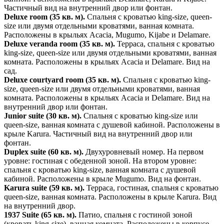
Частичный вид на внутренний двор или фонтан.
Deluxe room (35 кв. м).
Спальня с кроватью king-size, queen-
size или двумя отдельными кроватями, ванная комната.
Расположены в крыльях Acacia, Mugumo, Kijabe и Delamare.
Deluxe veranda room (35 кв. м).
Терраса, спальня с кроватью
king-size, queen-size или двумя отдельными кроватями, ванная
комната. Расположены в крыльях Acacia и Delamare. Вид на
сад.
Deluxe courtyard room (35 кв. м).
Спальня с кроватью king-
size, queen-size или двумя отдельными кроватями, ванная
комната. Расположены в крыльях Acacia и Delamare. Вид на
внутренний двор или фонтан.
Junior suite (30 кв. м).
Спальня с кроватью king-size или
queen-size, ванная комната с душевой кабиной. Расположены в
крыле Karura. Частичный вид на внутренний двор или
фонтан.
Duplex suite (60 кв. м).
Двухуровневый номер. На первом
уровне: гостиная с обеденной зоной. На втором уровне:
спальня с кроватью king-size, ванная комната с душевой
кабиной. Расположены в крыле Mugumo. Вид на фонтан.
Karura suite (59 кв. м).
Терраса, гостиная, спальня с кроватью
queen-size, ванная комната. Расположены в крыле Karura. Вид
на внутренний двор.
1937 Suite (65 кв. м).
Патио, спальня с гостиной зоной
(кровать king-size), ванная комната. Расположены в корпусе