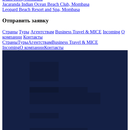
Jacaranda Indian Ocean Beach Club, Mombasa
Leopard Beach Resort and Spa, Mombasa
Отправить заявку
Страны
Туры
Агентствам
Business Travel & MICE
Incoming
О
компании
Контакты
Страны
Туры
Агентствам
Business Travel & MICE
Incoming
О компании
Контакты