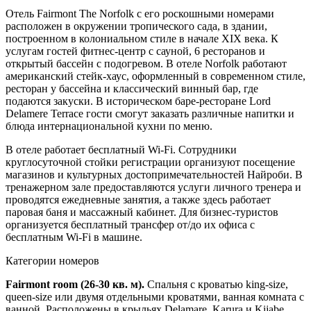
Отель Fairmont The Norfolk с его роскошными номерами
расположен в окружении тропического сада, в здании,
построенном в колониальном стиле в начале XIX века. К
услугам гостей фитнес-центр с сауной, 6 ресторанов и
открытый бассейн с подогревом. В отеле Norfolk работают
американский стейк-хаус, оформленный в современном стиле,
ресторан у бассейна и классический винный бар, где
подаются закуски. В историческом баре-ресторане Lord
Delamere Terrace гости смогут заказать различные напитки и
блюда интернациональной кухни по меню.
В отеле работает бесплатный Wi-Fi. Сотрудники
круглосуточной стойки регистрации организуют посещение
магазинов и культурных достопримечательностей Найроби. В
тренажерном зале предоставляются услуги личного тренера и
проводятся ежедневные занятия, а также здесь работает
паровая баня и массажный кабинет. Для бизнес-туристов
организуется бесплатный трансфер от/до их офиса с
бесплатным Wi-Fi в машине.
Категории номеров
Fairmont room (26-30 кв. м).
Спальня с кроватью king-size,
queen-size или двумя отдельными кроватями, ванная комната с
ванной. Расположены в крыльях Delamare, Karura и Kijabe.