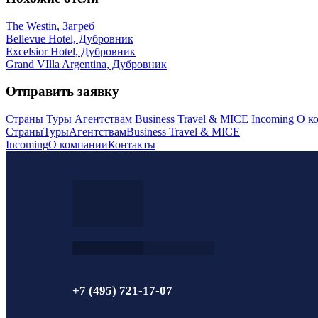
The Westin, Загреб
Bellevue Hotel, Дубровник
Excelsior Hotel, Дубровник
Grand VIlla Argentina, Дубровник
Отправить заявку
Страны
Туры
Агентствам
Business Travel & MICE
Incoming
О к
Страны
Туры
Агентствам
Business Travel & MICE
Incoming
О компании
Контакты
+7 (495) 721-17-07