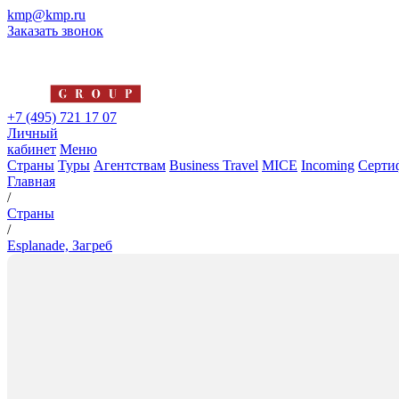
kmp@kmp.ru
Заказать звонок
+7 (495) 721 17 07
Личный
кабинет
Меню
Страны
Туры
Агентствам
Business Travel
MICE
Incoming
Серти
Главная
/
Страны
/
Esplanade, Загреб
Esplanade, Загреб
5*