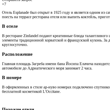
+7
Отель Esplanade был открыт в 1925 году и является одним из с
поесть на террасе ресторана отеля или выпить коктейль, приг
В отеле
В ресторане Zinfandel подают креативные блюда талантливого 
элементы традиционной хорватской и французской кухонь. За 
круглосуточно.
Расположение
Главная площадь Загреба имени бана Йосипа Елачича находится 
автомобиле до Адриатического моря занимает 2 часа.
В номере
В оформленных в стиле ар-нуво номерах подключено спутников
бесплатной косметикой L'Occitane.
Похожие отели