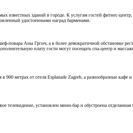
амых известных зданий в городе. К услугам гостей фитнес-центр,
отовленный удостоенными наград барменами.
шеф-повара Аны Гргич, а в более демократичной обстановке рест
дополнительную плату гости могут посещать спа-центр и массаж
в 900 метрах от отеля Esplanade Zagreb, а разнообразные кафе и
ое телевидение, установлен мини-бар и обустроена отделанная 