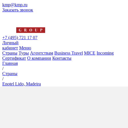
kmp@kmp.ru
Заказать звонок
+7 (495) 721 17 07
Личный
кабинет
Меню
Страны
Туры
Агентствам
Business Travel
MICE
Incoming
Сертификат
О компании
Контакты
Главная
/
Страны
/
Enotel Lido, Madeira
Enotel Lido, Madeira
5*