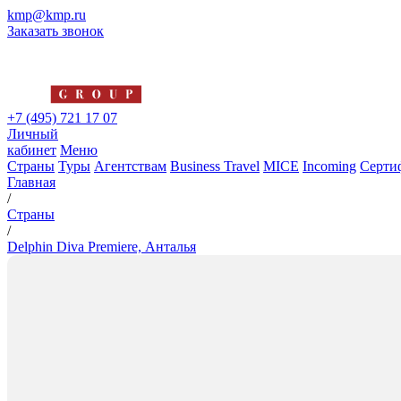
kmp@kmp.ru
Заказать звонок
+7 (495) 721 17 07
Личный
кабинет
Меню
Страны
Туры
Агентствам
Business Travel
MICE
Incoming
Серти
Главная
/
Страны
/
Delphin Diva Premiere, Анталья
Delphin Diva Premiere, Анталь