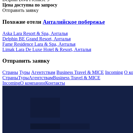
Цена доступна по запросу
Отправить заявку
Похожие отели
Анталийское побережье
Aska Lara Resort & Spa, Анталья
Delphin BE Grand Resort, Анталья
Fame Residence Lara & Spa, Анталья
Limak Lara De Luxe Hotel & Resort, Анталья
Отправить заявку
Страны
Туры
Агентствам
Business Travel & MICE
Incoming
О к
Страны
Туры
Агентствам
Business Travel & MICE
Incoming
О компании
Контакты