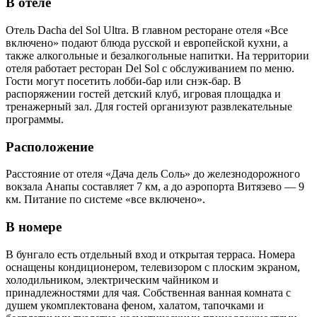
В отеле
Отель Dacha del Sol Ultra. В главном ресторане отеля «Все
включено» подают блюда русской и европейской кухни, а
также алкогольные и безалкогольные напитки. На территории
отеля работает ресторан Del Sol с обслуживанием по меню.
Гости могут посетить лобби-бар или снэк-бар. В
распоряжении гостей детский клуб, игровая площадка и
тренажерный зал. Для гостей организуют развлекательные
программы.
Расположение
Расстояние от отеля «Дача дель Соль» до железнодорожного
вокзала Анапы составляет 7 км, а до аэропорта Витязево — 9
км. Питание по системе «все включено».
В номере
В бунгало есть отдельный вход и открытая терраса. Номера
оснащены кондиционером, телевизором с плоским экраном,
холодильником, электрическим чайником и
принадлежностями для чая. Собственная ванная комната с
душем укомплектована феном, халатом, тапочками и