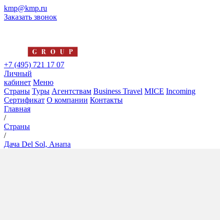
kmp@kmp.ru
Заказать звонок
+7 (495) 721 17 07
Личный
кабинет
Меню
Страны
Туры
Агентствам
Business Travel
MICE
Incoming
Сертификат
О компании
Контакты
Главная
/
Страны
/
Дача Del Sol, Анапа
Дача Del Sol, Анапа
4*