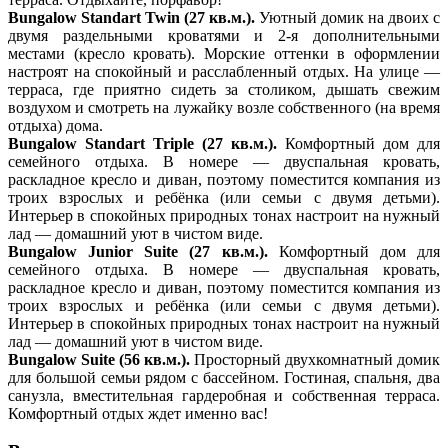
Bungalow Standart Twin (27 кв.м.).
Уютный домик на двоих с
двумя раздельными кроватями и 2-я дополнительными
местами (кресло кровать). Морские оттенки в оформлении
настроят на спокойный и расслабленный отдых. На улице —
терраса, где приятно сидеть за столиком, дышать свежим
воздухом и смотреть на лужайку возле собственного (на время
отдыха) дома.
Bungalow Standart Triple (27 кв.м.).
Комфортный дом для
семейного отдыха. В номере — двуспальная кровать,
раскладное кресло и диван, поэтому поместится компания из
троих взрослых и ребёнка (или семьи с двумя детьми).
Интерьер в спокойных природных тонах настроит на нужный
лад — домашний уют в чистом виде.
Bungalow Junior Suite (27 кв.м.).
Комфортный дом для
семейного отдыха. В номере — двуспальная кровать,
раскладное кресло и диван, поэтому поместится компания из
троих взрослых и ребёнка (или семьи с двумя детьми).
Интерьер в спокойных природных тонах настроит на нужный
лад — домашний уют в чистом виде.
Bungalow Suite (56 кв.м.).
Просторный двухкомнатный домик
для большой семьи рядом с бассейном. Гостиная, спальня, два
санузла, вместительная гардеробная и собственная терраса.
Комфортный отдых ждет именно вас!