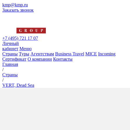
kmp@kmp.ru
Заказать звонок
+7 (495) 721 17 07
Личный
кабинет
Меню
Страны
Туры
Агентствам
Business Travel
MICE
Incoming
Сертификат
О компании
Контакты
Главная
/
Страны
/
VERT, Dead Sea
VERT, Dead Sea
5*