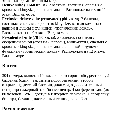
этаж. Панорамный вид на море.
Deluxe suite (50-60 кв. м).
2 балкона, гостиная, спальня с
кроватью king-size, ванная комната. Расположены с 8 по 11
этаж. Вид на море.
Exclusive deluxe suite (renovated) (60 кв. м).
2 балкона,
гостиная, спальня с кроватью king-size, ванная комната с
ванной и душем с функцией «тропический дождь».
Расположены на 9 этаже. Вид на море.
Presidential suite (78-80 кв. м).
2 балкона, гостиная с
обеденной зоной (стол на 8 персон), мини-кухня, спальня с
кроватью king-size, ванная комната с ванной и душем с
функцией «тропический дождь». Расположен на 12 этаже.
Вид на море.
В отеле
304 номера, включая 15 номеров категории suite, ресторан, 2
бассейна (один – закрытый подогреваемый, второй –
открытый), детский бассейн, джакузи, оздоровительный
центр, тренажерный зал, бизнес-центр, 4 конференц-зала (до
80 человек), Wi-Fi доступ в Интернет, парковка. Неподалеку:
бильярд, боулинг, настольный теннис, волейбол.
Расположение