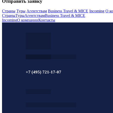
Отправить заявку
Страны
Туры
Агентствам
Business Travel & MICE
Incoming
О к
Страны
Туры
Агентствам
Business Travel & MICE
Incoming
О компании
Контакты
+7 (495) 721-17-07