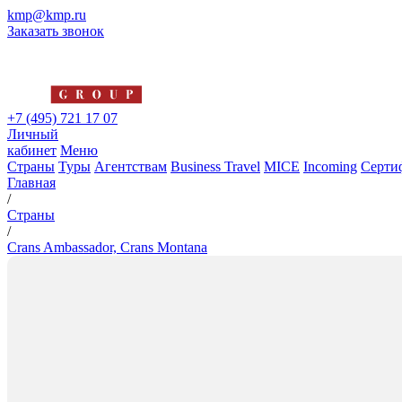
kmp@kmp.ru
Заказать звонок
+7 (495) 721 17 07
Личный
кабинет
Меню
Страны
Туры
Агентствам
Business Travel
MICE
Incoming
Серти
Главная
/
Страны
/
Crans Ambassador, Crans Montana
Crans Ambassador, Crans Mon