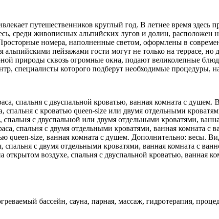
лекает путешественников круглый год. В летнее время здесь п
есь, среди живописных альпийских лугов и долин, расположен 
 Просторные номера, наполненные светом, оформлены в совреме
альпийскими пейзажами гости могут не только на террасе, но д
рной природы сквозь огромные окна, подают великолепные блюд
ентр, специалисты которого подберут необходимые процедуры, н
аса, спальня с двуспальной кроватью, ванная комната с душем. 
а, спальня с кроватью queen-size или двумя отдельными кроватям
, спальня с двуспальной или двумя отдельными кроватями, ванн
раса, спальня с двумя отдельными кроватями, ванная комната с 
тью queen-size, ванная комната с душем. Дополнительно: весы. Ви
я, спальня с двумя отдельными кроватями, ванная комната с ва
на открытом воздухе, спальня с двуспальной кроватью, ванная к
греваемый бассейн, сауна, парная, массаж, гидротерапия, процед