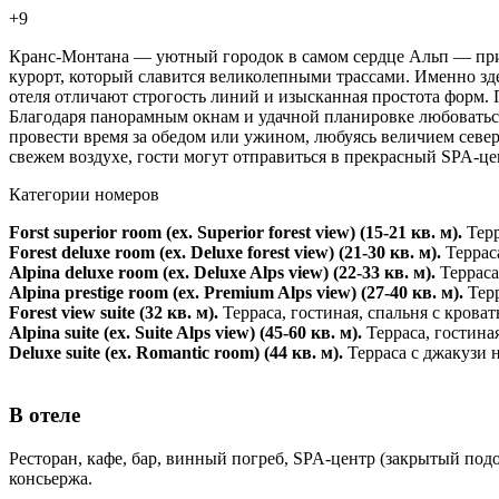
+9
Кранс-Монтана — уютный городок в самом сердце Альп — прив
курорт, который славится великолепными трассами. Именно зд
отеля отличают строгость линий и изысканная простота форм.
Благодаря панорамным окнам и удачной планировке любоваться 
провести время за обедом или ужином, любуясь величием севе
свежем воздухе, гости могут отправиться в прекрасный SPA-ц
Категории номеров
Forst superior room (ex. Superior forest view) (15-21 кв. м).
Терр
Forest deluxe room (ex. Deluxe forest view) (21-30 кв. м).
Террас
Alpina deluxe room (ex. Deluxe Alps view) (22-33 кв. м).
Терраса
Alpina prestige room (ex. Premium Alps view) (27-40 кв. м).
Тер
Forest view suite (32 кв. м).
Терраса, гостиная, спальня с крова
Alpina suite (ex. Suite Alps view) (45-60 кв. м).
Терраса, гостина
Deluxe suite (ex. Romantic room) (44 кв. м).
Терраса с джакузи 
В отеле
Ресторан, кафе, бар, винный погреб, SPA-центр (закрытый подо
консьержа.