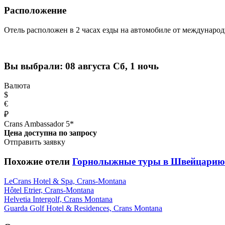
Расположение
Отель расположен в 2 часах езды на автомобиле от междунаро
Вы выбрали:
08 августа Сб, 1 ночь
Валюта
$
€
₽
Crans Ambassador 5*
Цена доступна по запросу
Отправить заявку
Похожие отели
Горнолыжные туры в Швейцарию
LeCrans Hotel & Spa, Crans-Montana
Hôtel Etrier, Crans-Montana
Helvetia Intergolf, Crans Montana
Guarda Golf Hotel & Residences, Crans Montana