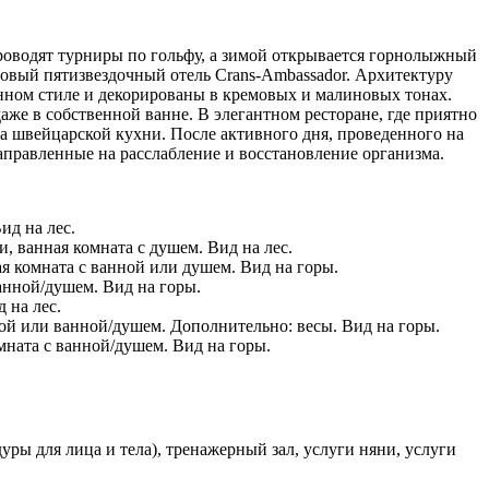
роводят турниры по гольфу, а зимой открывается горнолыжный
новый пятизвездочный отель Crans-Ambassador. Архитектуру
нном стиле и декорированы в кремовых и малиновых тонах.
аже в собственной ванне. В элегантном ресторане, где приятно
а швейцарской кухни. После активного дня, проведенного на
аправленные на расслабление и восстановление организма.
Вид на лес.
и, ванная комната с душем. Вид на лес.
ая комната с ванной или душем. Вид на горы.
ванной/душем. Вид на горы.
д на лес.
нной или ванной/душем. Дополнительно: весы. Вид на горы.
омната с ванной/душем. Вид на горы.
уры для лица и тела), тренажерный зал, услуги няни, услуги