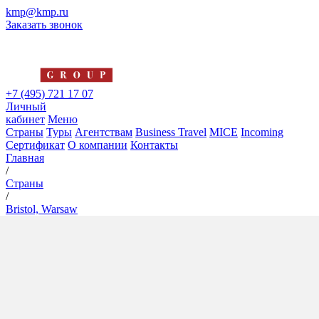
kmp@kmp.ru
Заказать звонок
+7 (495) 721 17 07
Личный
кабинет
Меню
Страны
Туры
Агентствам
Business Travel
MICE
Incoming
Сертификат
О компании
Контакты
Главная
/
Страны
/
Bristol, Warsaw
Bristol, Warsaw
5*