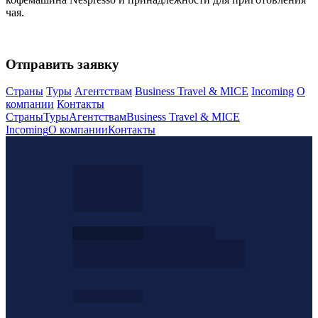
чая.
Отправить заявку
Страны
Туры
Агентствам
Business Travel & MICE
Incoming
О
компании
Контакты
Страны
Туры
Агентствам
Business Travel & MICE
Incoming
О компании
Контакты