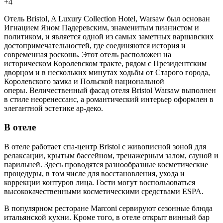
+4
Отель Bristol, A Luxury Collection Hotel, Warsaw был основан
Игнацием Яном Падеревским, знаменитым пианистом и
политиком, и является одной из самых заметных варшавских
достопримечательностей, где соединяются история и
современная роскошь. Этот отель расположен на
историческом Королевском тракте, рядом с Президентским
дворцом и в нескольких минутах ходьбы от Старого города,
Королевского замка и Польской национальной
оперы. Величественный фасад отеля Bristol Warsaw выполнен
в стиле неоренессанс, а романтический интерьер оформлен в
элегантной эстетике ар-деко.
В отеле
В отеле работает спа-центр Bristol с живописной зоной для
релаксации, крытым бассейном, тренажерным залом, сауной и
парильней. Здесь проводятся разнообразные косметические
процедуры, в том числе для восстановления, ухода и
коррекции контуров лица. Гости могут воспользоваться
высококачественными косметическими средствами ESPA.
В популярном ресторане Marconi сервируют сезонные блюда
итальянской кухни. Кроме того, в отеле открыт винный бар