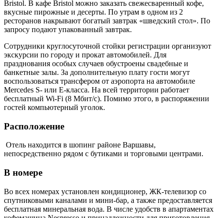
Bristol. В кафе Bristol можно заказать свежесваренный кофе,
вкусные пирожные и десерты. По утрам в одном из 2
ресторанов накрывают богатый завтрак «шведский стол». По
запросу подают упакованный завтрак.
Сотрудники круглосуточной стойки регистрации организуют
экскурсии по городу и прокат автомобилей. Для
празднования особых случаев обустроены свадебные и
банкетные залы. За дополнительную плату гости могут
воспользоваться трансфером от аэропорта на автомобиле
Mercedes S- или E-класса. На всей территории работает
бесплатный Wi-Fi (8 Мбит/с). Помимо этого, в распоряжении
гостей компьютерный уголок.
Расположение
Отель находится в шопинг районе Варшавы,
непосредственно рядом с бутиками и торговыми центрами.
В номере
Во всех номерах установлен кондиционер, ЖК-телевизор со
спутниковыми каналами и мини-бар, а также предоставляется
бесплатная минеральная вода. В числе удобств в апартаментах
кофемашина Nespresso и принадлежности для приготовления