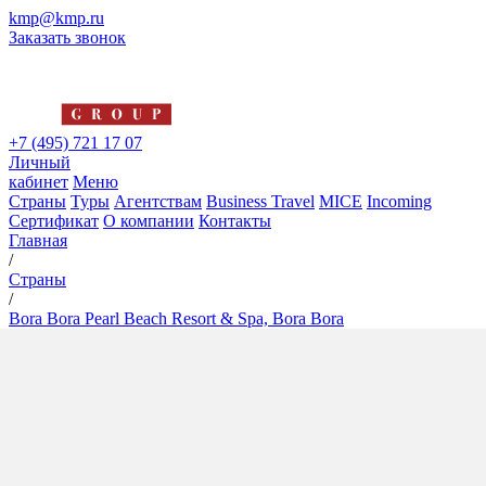
kmp@kmp.ru
Заказать звонок
+7 (495) 721 17 07
Личный
кабинет
Меню
Страны
Туры
Агентствам
Business Travel
MICE
Incoming
Сертификат
О компании
Контакты
Главная
/
Страны
/
Bora Bora Pearl Beach Resort & Spa, Bora Bora
Bora Bora Pearl Beach Resort
& Spa, Bora Bora
4*