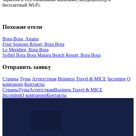
бесплатный Wi-Fi.
Похожие отели
Bora-Bora, Анапа
Four Seasons Resort, Bora Bora
Le Meridien, Bora Bora
Sofitel Bora Bora Marara Beach Resort, Bora Bora
Отправить заявку
Страны
Туры
Агентствам
Business Travel & MICE
Incoming
О
компании
Контакты
Страны
Туры
Агентствам
Business Travel & MICE
Incoming
О компании
Контакты