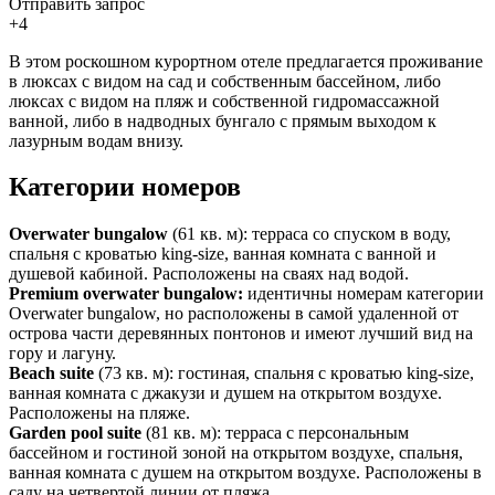
Отправить запрос
+4
В этом роскошном курортном отеле предлагается проживание
в люксах с видом на сад и собственным бассейном, либо
люксах с видом на пляж и собственной гидромассажной
ванной, либо в надводных бунгало с прямым выходом к
лазурным водам внизу.
Категории номеров
Overwater bungalow
(61 кв. м): терраса со спуском в воду,
спальня с кроватью king-size, ванная комната с ванной и
душевой кабиной. Расположены на сваях над водой.
Premium overwater bungalow:
идентичны номерам категории
Overwater bungalow, но расположены в самой удаленной от
острова части деревянных понтонов и имеют лучший вид на
гору и лагуну.
Beach suite
(73 кв. м): гостиная, спальня с кроватью king-size,
ванная комната с джакузи и душем на открытом воздухе.
Расположены на пляже.
Garden pool suite
(81 кв. м): терраса с персональным
бассейном и гостиной зоной на открытом воздухе, спальня,
ванная комната с душем на открытом воздухе. Расположены в
саду на четвертой линии от пляжа.