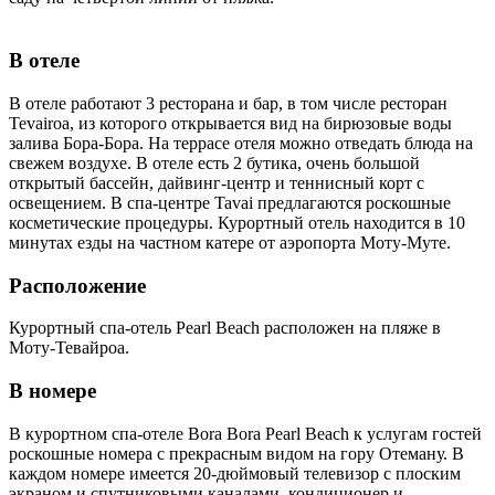
В отеле
В отеле работают 3 ресторана и бар, в том числе ресторан
Tevairoa, из которого открывается вид на бирюзовые воды
залива Бора-Бора. На террасе отеля можно отведать блюда на
свежем воздухе. В отеле есть 2 бутика, очень большой
открытый бассейн, дайвинг-центр и теннисный корт с
освещением. В спа-центре Tavai предлагаются роскошные
косметические процедуры. Курортный отель находится в 10
минутах езды на частном катере от аэропорта Моту-Муте.
Расположение
Курортный спа-отель Pearl Beach расположен на пляже в
Моту-Тевайроа.
В номере
В курортном спа-отеле Bora Bora Pearl Beach к услугам гостей
роскошные номера с прекрасным видом на гору Отеману. В
каждом номере имеется 20-дюймовый телевизор с плоским
экраном и спутниковыми каналами, кондиционер и