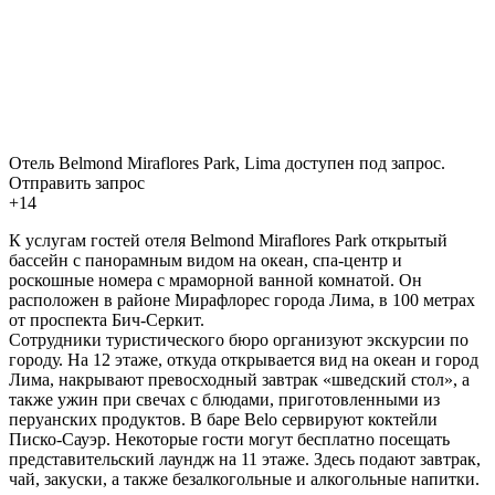
Отель Belmond Miraflores Park, Lima доступен под запрос.
Отправить запрос
+14
К услугам гостей отеля Belmond Miraflores Park открытый
бассейн с панорамным видом на океан, спа-центр и
роскошные номера с мраморной ванной комнатой. Он
расположен в районе Мирафлорес города Лима, ​​в 100 метрах
от проспекта Бич-Серкит.
Сотрудники туристического бюро организуют экскурсии по
городу. На 12 этаже, откуда открывается вид на океан и город
Лима, накрывают превосходный завтрак «шведский стол», а
также ужин при свечах с блюдами, приготовленными из
перуанских продуктов. В баре Belo сервируют коктейли
Писко-Сауэр. Некоторые гости могут бесплатно посещать
представительский лаундж на 11 этаже. Здесь подают завтрак,
чай, закуски, а также безалкогольные и алкогольные напитки.