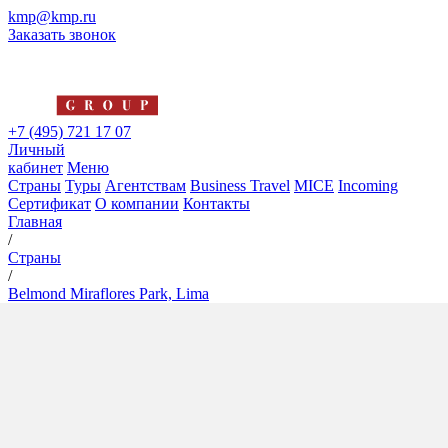
kmp@kmp.ru
Заказать звонок
+7 (495) 721 17 07
Личный
кабинет
Меню
Страны
Туры
Агентствам
Business Travel
MICE
Incoming
Сертификат
О компании
Контакты
Главная
/
Страны
/
Belmond Miraflores Park, Lima
Belmond Miraflores Park,
Lima
5*