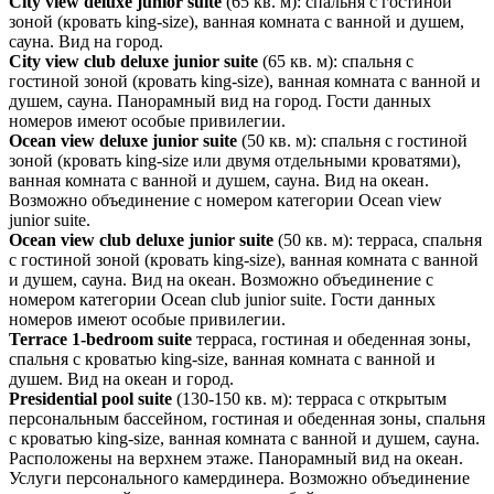
City view deluxe junior suite
(65 кв. м): спальня с гостиной
зоной (кровать king-size), ванная комната с ванной и душем,
сауна. Вид на город.
City view club deluxe junior suite
(65 кв. м): спальня с
гостиной зоной (кровать king-size), ванная комната с ванной и
душем, сауна. Панорамный вид на город. Гости данных
номеров имеют особые привилегии.
Ocean view deluxe junior suite
(50 кв. м): спальня с гостиной
зоной (кровать king-size или двумя отдельными кроватями),
ванная комната с ванной и душем, сауна. Вид на океан.
Возможно объединение с номером категории Ocean view
junior suite.
Ocean view club deluxe junior suite
(50 кв. м): терраса, спальня
с гостиной зоной (кровать king-size), ванная комната с ванной
и душем, сауна. Вид на океан. Возможно объединение с
номером категории Ocean club junior suite. Гости данных
номеров имеют особые привилегии.
Terrace 1-bedroom suite
терраса, гостиная и обеденная зоны,
спальня с кроватью king-size, ванная комната с ванной и
душем. Вид на океан и город.
Presidential pool suite
(130-150 кв. м): терраса с открытым
персональным бассейном, гостиная и обеденная зоны, спальня
с кроватью king-size, ванная комната с ванной и душем, сауна.
Расположены на верхнем этаже. Панорамный вид на океан.
Услуги персонального камердинера. Возможно объединение