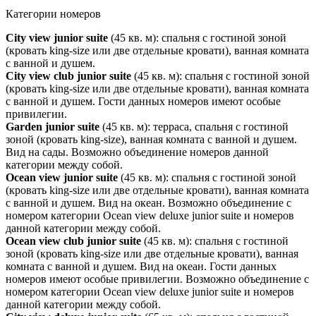
Категории номеров
City view junior suite
(45 кв. м): спальня с гостиной зоной
(кровать king-size или две отдельные кровати), ванная комната
с ванной и душем.
City view club junior suite
(45 кв. м): спальня с гостиной зоной
(кровать king-size или две отдельные кровати), ванная комната
с ванной и душем. Гости данных номеров имеют особые
привилегии.
Garden junior suite
(45 кв. м): терраса, спальня с гостиной
зоной (кровать king-size), ванная комната с ванной и душем.
Вид на сады. Возможно объединение номеров данной
категории между собой.
Ocean view junior suite
(45 кв. м): спальня с гостиной зоной
(кровать king-size или две отдельные кровати), ванная комната
с ванной и душем. Вид на океан. Возможно объединение с
номером категории Ocean view deluxe junior suite и номеров
данной категории между собой.
Ocean view club junior suite
(45 кв. м): спальня с гостиной
зоной (кровать king-size или две отдельные кровати), ванная
комната с ванной и душем. Вид на океан. Гости данных
номеров имеют особые привилегии. Возможно объединение с
номером категории Ocean view deluxe junior suite и номеров
данной категории между собой.