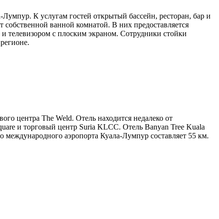
а-Лумпур. К услугам гостей открытый бассейн, ресторан, бар и
т собственной ванной комнатой. В них предоставляется
 и телевизором с плоским экраном. Сотрудники стойки
 регионе.
ового центра The Weld. Отель находится недалеко от
uare и торговый центр Suria KLCC. Отель Banyan Tree Kuala
 до международного аэропорта Куала-Лумпур составляет 55 км.