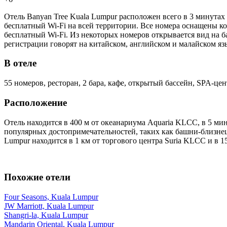
Отель Banyan Tree Kuala Lumpur расположен всего в 3 минутах 
бесплатный Wi-Fi на всей территории. Все номера оснащены к
бесплатный Wi-Fi. Из некоторых номеров открывается вид на
регистрации говорят на китайском, английском и малайском я
В отеле
55 номеров, ресторан, 2 бара, кафе, открытый бассейн, SPA-цен
Расположение
Отель находится в 400 м от океанариума Aquaria KLCC, в 5 мину
популярных достопримечательностей, таких как башни-близнецы
Lumpur находится в 1 км от торгового центра Suria KLCC и в 1
Похожие отели
Four Seasons, Kuala Lumpur
JW Marriott, Kuala Lumpur
Shangri-la, Kuala Lumpur
Mandarin Oriental, Kuala Lumpur