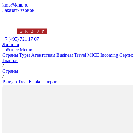
kmp@kmp.ru
Заказать звонок
+7 (495) 721 17 07
Личный
кабинет
Меню
Страны
Туры
Агентствам
Business Travel
MICE
Incoming
Серти
Главная
/
Страны
/
Banyan Tree, Kuala Lumpur
Banyan Tree, Kuala Lumpur
5*