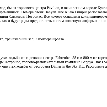
ходьбы от торгового центра Pavilion, в оживленном городе Куал
офемашиной. Номера отеля Banyan Tree Kuala Lumpur располагаю
 башни-близнецы Петронас. Все номера оснащены кондиционером
зыках и будут рады предоставить гостям полезную информацию о
тр, тренажерный зал, 3 конференц-зала.
тах ходьбы от торгового центра Fahrenheit 88 и в 800 м от торг
 Петронас, торгово-развлекательный комплекс Berjaya Times Sq
5 минутах ходьбы от ресторана Dinner in the Sky KL. Расстояние