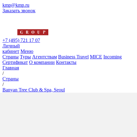
kmp@kmp.ru
Заказать звонок
+7 (495) 721 17 07
Личный
кабинет
Меню
Страны
Туры
Агентствам
Business Travel
MICE
Incoming
Сертификат
О компании
Контакты
Главная
/
Страны
/
Banyan Tree Club & Spa, Seoul
Banyan Tree Club & Spa,
Seoul
5*