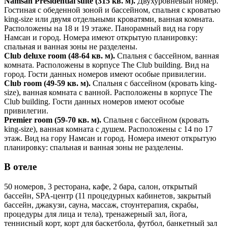
Namsan Presidential suite (315 кв. м).
Двухуровневый номер.
Гостиная с обеденной зоной и бассейном, спальня с кроватью
king-size или двумя отдельными кроватями, ванная комната.
Расположены на 18 и 19 этаже. Панорамный вид на гору
Намсан и город. Номера имеют открытую планировку:
спальная и ванная зоны не разделены.
Club deluxe room (48-64 кв. м).
Спальня с бассейном, ванная
комната. Расположены в корпусе The Club building. Вид на
город. Гости данных номеров имеют особые привилегии.
Club room (49-59 кв. м).
Спальня с бассейном (кровать king-
size), ванная комната с ванной. Расположены в корпусе The
Club building. Гости данных номеров имеют особые
привилегии.
Premier room (59-70 кв. м).
Спальня с бассейном (кровать
king-size), ванная комната с душем. Расположены с 14 по 17
этаж. Вид на гору Намсан и город. Номера имеют открытую
планировку: спальная и ванная зоны не разделены.
В отеле
50 номеров, 3 ресторана, кафе, 2 бара, салон, открытый
бассейн, SPA-центр (11 процедурных кабинетов, закрытый
бассейн, джакузи, сауна, массаж, стоунтерапия, скрабы,
процедуры для лица и тела), тренажерный зал, йога,
теннисный корт, корт для баскетбола, футбол, банкетный зал