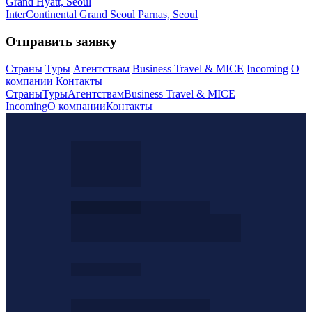
Grand Hyatt, Seoul
InterContinental Grand Seoul Parnas, Seoul
Отправить заявку
Страны
Туры
Агентствам
Business Travel & MICE
Incoming
О
компании
Контакты
Страны
Туры
Агентствам
Business Travel & MICE
Incoming
О компании
Контакты