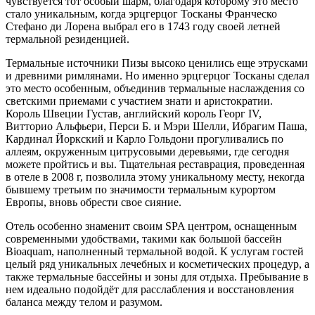
чувствуется тот особый шарм, благодаря которому это место
стало уникальным, когда эрцгерцог Тосканы Франческо
Стефано ди Лорена выбрал его в 1743 году своей летней
термальной резиденцией.
Термальные источники Пизы высоко ценились еще этрусками
и древними римлянами. Но именно эрцгерцог Тосканы сделал
это место особенным, объединив термальные наслаждения со
светскими приемами с участием знати и аристократии.
Король Швеции Густав, английский король Георг IV,
Витторио Альфьери, Перси Б. и Мэри Шелли, Ибрагим Паша,
Кардинал Йоркский и Карло Гольдони прогуливались по
аллеям, окруженным цитрусовыми деревьями, где сегодня
можете пройтись и вы. Тщательная реставрация, проведенная
в отеле в 2008 г, позволила этому уникальному месту, некогда
бывшему третьим по значимости термальным курортом
Европы, вновь обрести свое сияние.
Отель особенно знаменит своим SPA центром, оснащенным
современными удобствами, такими как большой бассейн
Bioaquam, наполненный термальной водой. К услугам гостей
целый ряд уникальных лечебных и косметических процедур, а
также термальные бассейны и зоны для отдыха. Пребывание в
нем идеально подойдёт для расслабления и восстановления
баланса между телом и разумом.