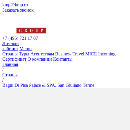
kmp@kmp.ru
Заказать звонок
+7 (495) 721 17 07
Личный
кабинет
Меню
Страны
Туры
Агентствам
Business Travel
MICE
Incoming
Сертификат
О компании
Контакты
Главная
/
Страны
/
Bagni Di Pisa Palace & SPA, San Giuliano Terme
Bagni Di Pisa Palace & SPA,
San Giuliano Terme
5*