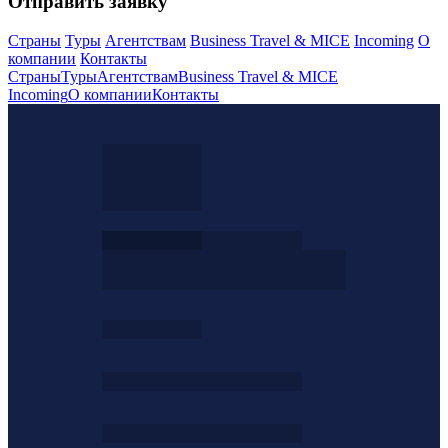
Отправить заявку
Страны
Туры
Агентствам
Business Travel & MICE
Incoming
О
компании
Контакты
Страны
Туры
Агентствам
Business Travel & MICE
Incoming
О компании
Контакты