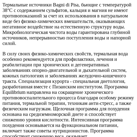
Термальные источники Bagni di Pisa, бьющие с температурой
38°C с содержанием сульфатов, кальция и магния не имеют
противопоказаний за счет их использования в натуральном
виде без физико-химических вмешательств, оказывающих
негативное воздействие на естественную структуру воды.
Микробиологическая чистота воды гарантирована глубиной
источников, непрерывностью поступления воды и напорной
силой.
В силу своих физико-химических свойств, термальная вода
особенно рекомендуется для профилактики, лечения и
реабилитации при хронических и дегенеративных
заболеваниях опорно-двигательной и дыхательной систем,
кожных патологиях и заболеваниях желудочно-кишечного
тракта. Специализация курорта - специальная диетология,
разработанная вместе с Пизанским институтом. Программа
Equilibrium направлена на сокращение хронического
противовоспалительного процесса благодаря особому режиму
питания, термальной терапии, техникам анти-стресс, а также
физическим нагрузкам. Щелочная программа для похудения
основана на средиземноморской диете и способствует
снижению уровня кислотности. Интенсивная программа
похудения основывается на функциональном питании,
включает также советы нутриционистов. Программа
способствует снижению веса, оказывает