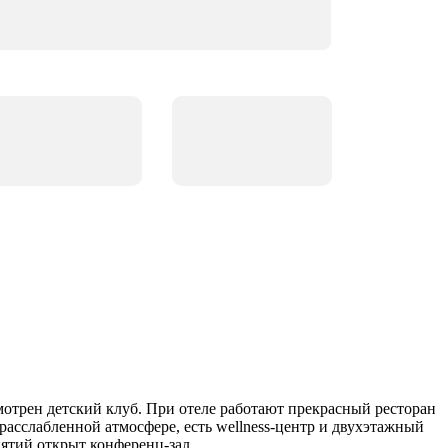
смотрен детский клуб. При отеле работают прекрасный ресторан
в расслабленной атмосфере, есть wellness-центр и двухэтажный
иятий открыт конференц-зал.