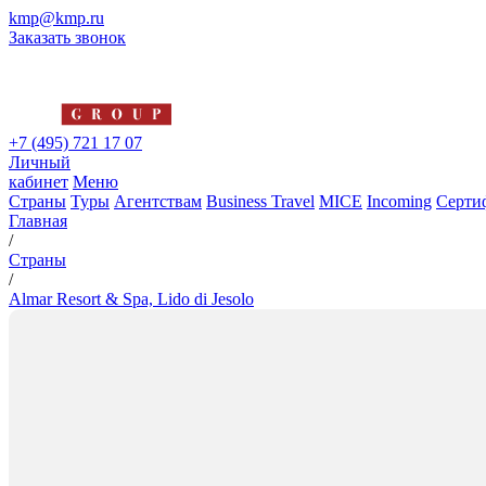
kmp@kmp.ru
Заказать звонок
+7 (495) 721 17 07
Личный
кабинет
Меню
Страны
Туры
Агентствам
Business Travel
MICE
Incoming
Серти
Главная
/
Страны
/
Almar Resort & Spa, Lido di Jesolo
Almar Resort & Spa, Lido di Je