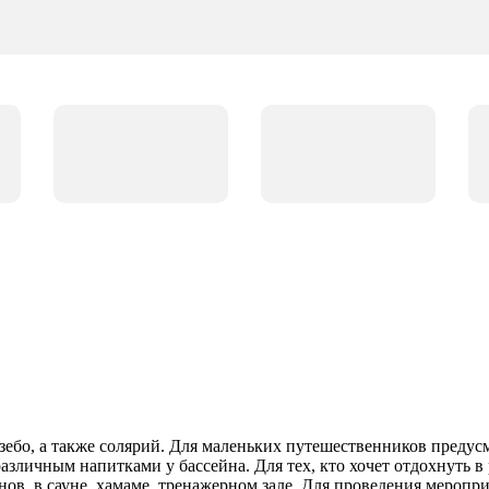
газебо, а также солярий. Для маленьких путешественников преду
 различным напитками у бассейна. Для тех, кто хочет отдохнуть 
нов, в сауне, хамаме, тренажерном зале. Для проведения меропр