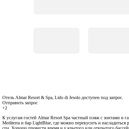
Отель Almar Resort & Spa, Lido di Jesolo доступен под запрос.
Отправить запрос
+2
К услугам гостей Almar Resort Spa частный пляж с зонтами и 
Mediterra и бар LightBlue, где можно перекусить и насладиться
спа. Хорошо провести время и у крытого или открытого бассей