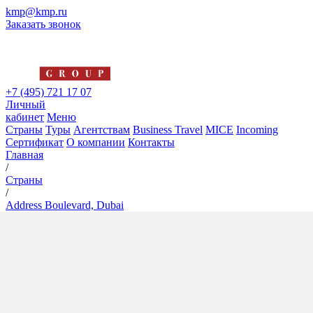
kmp@kmp.ru
Заказать звонок
+7 (495) 721 17 07
Личный
кабинет
Меню
Страны
Туры
Агентствам
Business Travel
MICE
Incoming
Сертификат
О компании
Контакты
Главная
/
Страны
/
Address Boulevard, Dubai
Address Boulevard, Dubai
5*