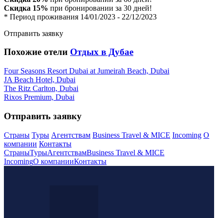
Скидка 15%
при бронировании за 30 дней!
* Период проживания 14/01/2023 - 22/12/2023
Отправить заявку
Похожие отели
Отдых в Дубае
Four Seasons Resort Dubai at Jumeirah Beach, Dubai
JA Beach Hotel, Dubai
The Ritz Carlton, Dubai
Rixos Premium, Dubai
Отправить заявку
Страны
Туры
Агентствам
Business Travel & MICE
Incoming
О
компании
Контакты
Страны
Туры
Агентствам
Business Travel & MICE
Incoming
О компании
Контакты