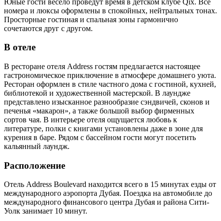
Юные гости весело проведут время в детском клубе Qix. Все
номера и люксы оформлены в спокойных, нейтральных тонах.
Просторные гостиная и спальная зоны гармонично
сочетаются друг с другом.
В отеле
В ресторане отеля Address гостям предлагается настоящее
гастрономическое приключение в атмосфере домашнего уюта.
Ресторан оформлен в стиле частного дома с гостиной, кухней,
библиотекой и художественной мастерской. В лаундже
представлено изысканное разнообразие сэндвичей, сконов и
печенья «макарон», а также большой выбор фирменных
сортов чая. В интерьере отеля ощущается любовь к
литературе, полки с книгами установлены даже в зоне для
курения в баре. Рядом с бассейном гости могут посетить
кальянный лаундж.
Расположение
Отель Address Boulevard находится всего в 15 минутах езды от
международного аэропорта Дубая. Поездка на автомобиле до
международного финансового центра Дубая и района Сити-
Уолк занимает 10 минут.