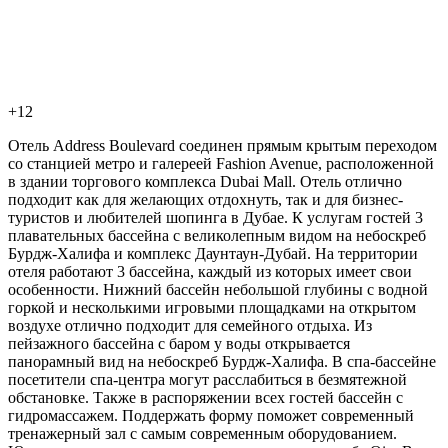
+12
Отель Address Boulevard соединен прямым крытым переходом
со станцией метро и галереей Fashion Avenue, расположенной
в здании торгового комплекса Dubai Mall. Отель отлично
подходит как для желающих отдохнуть, так и для бизнес-
туристов и любителей шопинга в Дубае. К услугам гостей 3
плавательных бассейна с великолепным видом на небоскреб
Бурдж-Халифа и комплекс Даунтаун-Дубай. На территории
отеля работают 3 бассейна, каждый из которых имеет свои
особенности. Нижний бассейн небольшой глубины с водной
горкой и несколькими игровыми площадками на открытом
воздухе отлично подходит для семейного отдыха. Из
пейзажного бассейна с баром у воды открывается
панорамный вид на небоскреб Бурдж-Халифа. В спа-бассейне
посетители спа-центра могут расслабиться в безмятежной
обстановке. Также в распоряжении всех гостей бассейн с
гидромассажем. Поддержать форму поможет современный
тренажерный зал с самым современным оборудованием.