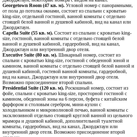
Georgetown Room (47 кв. м).
Угловой номер с панорамными,
от пола до потолка окнами, состоит из спальни с кроватью
king-size, отдельной гостиной, ванной комнаты с отдельно
стоящей белой ванной и душевой кабиной, вид на канал или
Джорджтаун.
Capella Suite (55 кв. м).
Состоит из спальни с кроватью king-
size, гостиной, ванной комнаты с отдельно стоящей белой
ванной и душевой кабиной, гардеробной, вид на канал,
Джорджтаун или внутренний двор отеля.
Executive Suite (80 кв. м).
Шикарный номер, состоит из
спальни с кроватью king-size, гостиной с обеденной зоной и
камином, ванной комнаты с отдельно стоящей белой ванной и
душевой кабиной, гостевой ванной комнаты, гардеробной,
вид на канал, Джорджтаун или внутренний двор отеля.
Возможно присоединение второй спальни.
Presidential Suite (120 кв. м).
Роскошный номер, состоит из
фойе, спальни с кроватью king-size, просторной гостиной с
камином, обеденной зоны на 6 персон, буфета с китайским
фарфором и столовым серебром, мини-кухни с
холодильником и микроволновой печью, ванной комнаты с
эксклюзивной отдельно стоящей круглой ванной из цельного
мрамора и душевой кабиной, дополнительной туалетной
комнаты, гардеробных, вид на канал, Джорджтаун или
внутренний двор отеля. Возможно присоединение второй