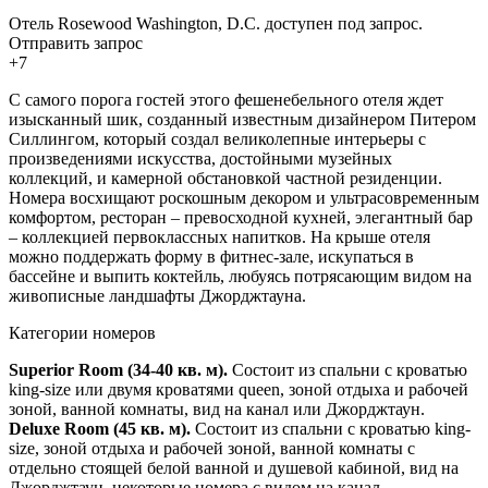
Отель Rosewood Washington, D.C. доступен под запрос.
Отправить запрос
+7
С самого порога гостей этого фешенебельного отеля ждет
изысканный шик, созданный известным дизайнером Питером
Силлингом, который создал великолепные интерьеры с
произведениями искусства, достойными музейных
коллекций, и камерной обстановкой частной резиденции.
Номера восхищают роскошным декором и ультрасовременным
комфортом, ресторан – превосходной кухней, элегантный бар
– коллекцией первоклассных напитков. На крыше отеля
можно поддержать форму в фитнес-зале, искупаться в
бассейне и выпить коктейль, любуясь потрясающим видом на
живописные ландшафты Джорджтауна.
Категории номеров
Superior Room (34-40 кв. м).
Состоит из спальни с кроватью
king-size или двумя кроватями queen, зоной отдыха и рабочей
зоной, ванной комнаты, вид на канал или Джорджтаун.
Deluxe Room (45 кв. м).
Состоит из спальни с кроватью king-
size, зоной отдыха и рабочей зоной, ванной комнаты с
отдельно стоящей белой ванной и душевой кабиной, вид на
Джорджтаун, некоторые номера с видом на канал.