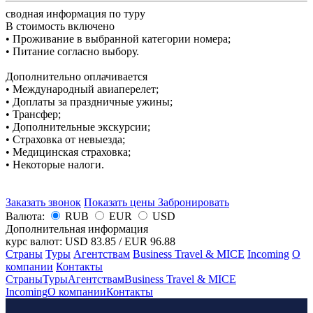
сводная информация по туру
В стоимость включено
• Проживание в выбранной категории номера;
• Питание согласно выбору.
Дополнительно оплачивается
• Международный авиаперелет;
• Доплаты за праздничные ужины;
• Трансфер;
• Дополнительные экскурсии;
• Страховка от невыезда;
• Медицинская страховка;
• Некоторые налоги.
Заказать звонок
Показать цены
Забронировать
Валюта:
RUB
EUR
USD
Дополнительная информация
курс валют:
USD 83.85
/
EUR 96.88
Страны
Туры
Агентствам
Business Travel & MICE
Incoming
О
компании
Контакты
Страны
Туры
Агентствам
Business Travel & MICE
Incoming
О компании
Контакты