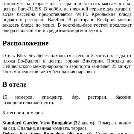
отдохнуть на террасе для загара или заказать массаж в спа-
центре Pure-BLISS. В лобби, на пляжной террасе для загара и
возле бассейна предоставляется Wi-Fi. Креольские блюда
подают в ресторане Barefoot. В ресторане Rockpool можно
заказать блюда по меню. В коктейль-баре гостям предложат
блюда итальянской и средиземноморской кухни.
Расположение
Отель Bliss Seychelles находится всего в 8 минутах езды от
пляжа Бо-Валлон и центра города Виктории. Поездка до
Сейшельского международного аэропорта занимает 25 минут.
Гостям предоставляется бесплатная парковка.
В отеле
15 номеров, спа-центр, бар, ресторан, бассейн
,оздоровительный центр.
Категории номеров
Standard Garden View Bungalow (32 кв. м).
Номера с видом
на сад. Спальня, ванная комната, терраса.
Deluxe Sea View Bungalow (40 кв. м).
Спальня, ванная