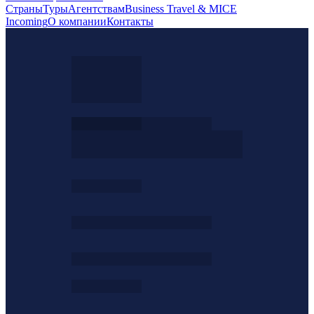
Страны
Туры
Агентствам
Business Travel & MICE
Incoming
О компании
Контакты