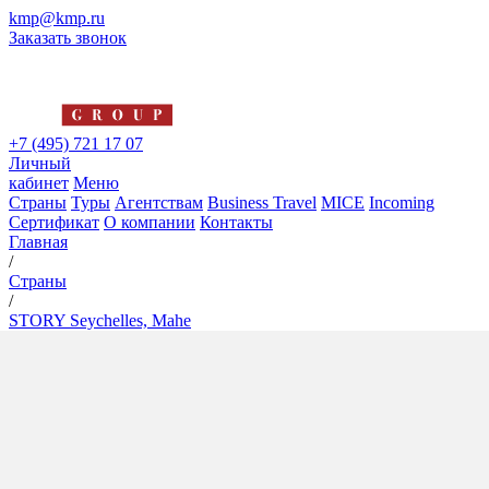
kmp@kmp.ru
Заказать звонок
+7 (495) 721 17 07
Личный
кабинет
Меню
Страны
Туры
Агентствам
Business Travel
MICE
Incoming
Сертификат
О компании
Контакты
Главная
/
Страны
/
STORY Seychelles, Mahe
STORY Seychelles, Mahe
5*