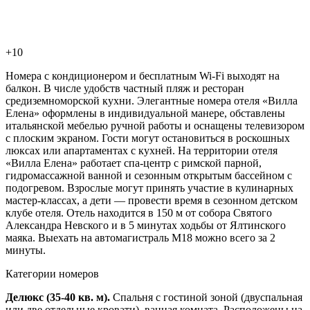
+10
Номера с кондиционером и бесплатным Wi-Fi выходят на
балкон. В числе удобств частный пляж и ресторан
средиземноморской кухни. Элегантные номера отеля «Вилла
Елена» оформлены в индивидуальной манере, обставлены
итальянской мебелью ручной работы и оснащены телевизором
с плоским экраном. Гости могут остановиться в роскошных
люксах или апартаментах с кухней. На территории отеля
«Вилла Елена» работает спа-центр с римской парной,
гидромассажной ванной и сезонным открытым бассейном с
подогревом. Взрослые могут принять участие в кулинарных
мастер-классах, а дети — провести время в сезонном детском
клубе отеля. Отель находится в 150 м от собора Святого
Александра Невского и в 5 минутах ходьбы от Ялтинского
маяка. Выехать на автомагистраль М18 можно всего за 2
минуты.
Категории номеров
Делюкс (35-40 кв. м).
Спальня с гостиной зоной (двуспальная
или две отдельные кровати), ванная комната. Расположены на