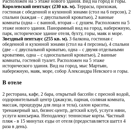
Расположен на 5 этаже нового здания. Вид на город и горы.
Королевский пентхаус (230 кв. м).
Террасы, прихожая,
гостиная с обеденной и кухонной зонами (стол на 6 персон), 2
спальни (каждая – с двуспальной кроватью), 2 ванные
комнаты (одна – с ванной, вторая – с душем. Расположен на 5
этаже нового здания. Панорамный вид на город, набережную,
парк, историческое здание отеля, бухту, горы, маяк и море.
Звездный пентхаус (255 кв. м).
3 балкона, гостиная с
обеденной и кухонной зонами (стол на 4 персоны), 4 спальни
(две – с двуспальной кроватью, одна – с двумя отдельными
кроватями, одна – с односпальной кроватью), 2 ванные
комнаты, гостевой туалет. Расположен на 5 этаже
исторического здания. Вид на город, мыс Мартьян,
набережную, маяк, море, собор Александра Невского и горы.
В отеле
2 ресторана, кафе, 2 бара, открытый бассейн с пресной водой,
оздоровительный центр (джакузи, парная, соляная комната,
массаж, процедуры для лица и тела), салон красоты,
тренажерный зал, бизнес-центр, детский клуб, услуги няни,
услуги консьержа. Неподалеку: теннисные корты. Частный
пляж - в 15 минутах езды от отеля (предоставляется шаттл 4
раза в день).