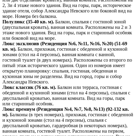
2, 3и 4 этаже нового здания. Вид на горы, парк, историческое
здание отеля, собор Александра Невского или боковой вид на
море. Номера без балкона.
Полулюкс (35-40 кв. м).
Балкон, спальня с гостиной зоной
(двуспальная кровать), ванная комната. Расположены на 2 и 3
этаже нового здания. Вид на горы, парк и старинный особняк
или боковой вид на море.
Люкс эксклюзив (Резиденция №6, №11, №16, №20) (51-69
кв. м).
Балкон, прихожая, гостиная с обеденной и кухонной
зонами (стол на 4 персоны), ванная комната с ванной,
гостевой туалет (в двух номерах). Расположены со второго по
пятый этаж исторического здания. Один из номеров имеет
открытую планировку: спальня, гостиная, обеденная и
кухонная зоны не разделены. Вид на город, горы и собор
Александра Невского.
Люкс классик (76 кв. м).
Балкон или терраса, гостиная с
обеденной и кухонной зонами (стол на 4 персоны), спальня с
двуспальной кроватью, ванная комната. Вид на горы, парк
или старинный особняк.
Люкс премиум (Резиденция №4, №7, №8, №13) (92-132 кв.
м).
Балконы (в трех номерах), прихожая, гостиная с обеденной
и кухонной зонами (стол на 4 персоны), спальня с
двуспальной кроватью, гардеробная (в некоторых номерах),
ванная комната, гостевой туалет. Расположены на первом,