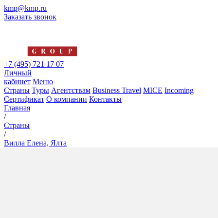
kmp@kmp.ru
Заказать звонок
+7 (495) 721 17 07
Личный
кабинет
Меню
Страны
Туры
Агентствам
Business Travel
MICE
Incoming
Сертификат
О компании
Контакты
Главная
/
Страны
/
Вилла Елена, Ялта
Вилла Елена, Ялта
5*