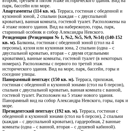
втором, третьем и пятом этаже исторического здания. Вид на
парк, бассейн или море.
Апартаменты (114 кв. м).
Терраса, гостиная с обеденной и
кухонной зоной, 2 спальни (каждая – с двуспальной
кроватью), ванная комната, гостевой туалет. Расположены на
4 этаже нового здания. Вид на набережную, горы, парк,
старинный особняк и собор Александра Невского.
Резиденция (Резиденция № 1, №2, №5, №9, №14) (140-152
кв. м).
Балконы, гостиная с обеденной зоной (стол на 4
персоны), кухня или кухонная зона, 2 спальни (одна – с
двуспальной кроватью, вторая – с двумя отдельными
кроватями), ванные комнаты, гостевой туалет (в некоторых
номерах). Расположены с первого по третий этаж
исторического здания. Вид на море, парк, бассейн, горы и
соседние улицы.
Панорамный пентхаус (150 кв. м).
Терраса, прихожая,
гостиная с обеденной и кухонной зонами (стол на 6 персон),
спальня с двуспальной кроватью, ванная комната с ванной,
гостевой туалет. Расположен на 5 этаже нового здания.
Панорамный вид на собор Александра Невского, горы, парк и
море.
Президентский пентхаус (192 кв. м).
Терраса, гостиная с
обеденной и кухонной зонами (стол на 6 персон), 2 спальни
(каждая – с двуспальной кроватью), гардеробная, 2 ванные
комнаты (одна – с ванной, вторая – с душевой кабиной).