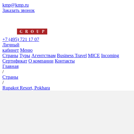
kmp@kmp.ru
Заказать звонок
+7 (495) 721 17 07
Личный
кабинет
Меню
Страны
Туры
Агентствам
Business Travel
MICE
Incoming
Сертификат
О компании
Контакты
Главная
/
Страны
/
Rupakot Resort, Pokhara
Rupakot Resort, Pokhara
5*