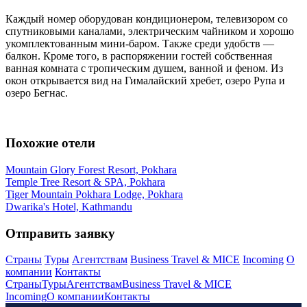
Каждый номер оборудован кондиционером, телевизором со
спутниковыми каналами, электрическим чайником и хорошо
укомплектованным мини-баром. Также среди удобств —
балкон. Кроме того, в распоряжении гостей собственная
ванная комната с тропическим душем, ванной и феном. Из
окон открывается вид на Гималайский хребет, озеро Рупа и
озеро Бегнас.
Похожие отели
Mountain Glory Forest Resort, Pokhara
Temple Tree Resort & SPA, Pokhara
Tiger Mountain Pokhara Lodge, Pokhara
Dwarika's Hotel, Kathmandu
Отправить заявку
Страны
Туры
Агентствам
Business Travel & MICE
Incoming
О
компании
Контакты
Страны
Туры
Агентствам
Business Travel & MICE
Incoming
О компании
Контакты