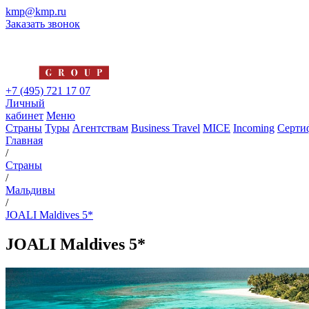
kmp@kmp.ru
Заказать звонок
+7 (495) 721 17 07
Личный
кабинет
Меню
Страны
Туры
Агентствам
Business Travel
MICE
Incoming
Серти
Главная
/
Страны
/
Мальдивы
/
JOALI Maldives 5*
JOALI Maldives 5*