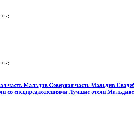
ины;
ины;
я часть Мальдив
Северная часть Мальдив
Сваде
ли со спецпредложениями
Лучшие отели Мальдивс