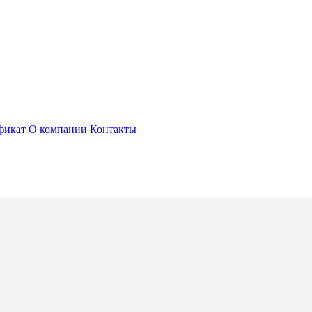
фикат
О компании
Контакты
oll
4*