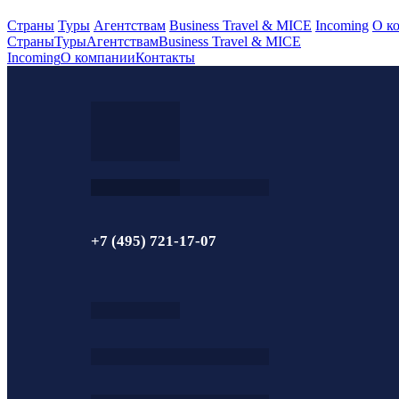
Страны
Туры
Агентствам
Business Travel & MICE
Incoming
О к
Страны
Туры
Агентствам
Business Travel & MICE
Incoming
О компании
Контакты
+7 (495) 721-17-07