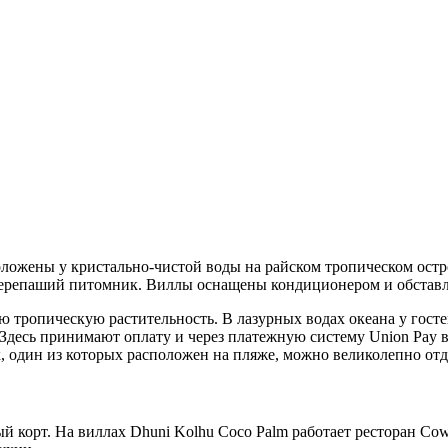
ложены у кристально-чистой воды на райском тропическом остро
 черепаший питомник. Виллы оснащены кондиционером и обставл
 тропическую растительность. В лазурных водах океана у госте
Здесь принимают оплату и через платежную систему Union Pay в
, один из которых расположен на пляже, можно великолепно отд
сный корт. На виллах Dhuni Kolhu Coco Palm работает ресторан C