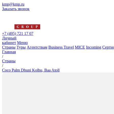
kmp@kmp.ru
Заказать звонок
+7 (495) 721 17 07
Личный
кабинет
Меню
Страны
Туры
Агентствам
Business Travel
MICE
Incoming
Серти
Главная
/
Страны
/
Coco Palm Dhuni Kolhu, Baa Atoll
Coco Palm Dhuni Kolhu, Baa At