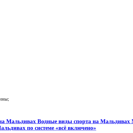
ины;
на Мальдивах
Водные виды спорта на Мальдивах
альдивах по системе «всё включено»