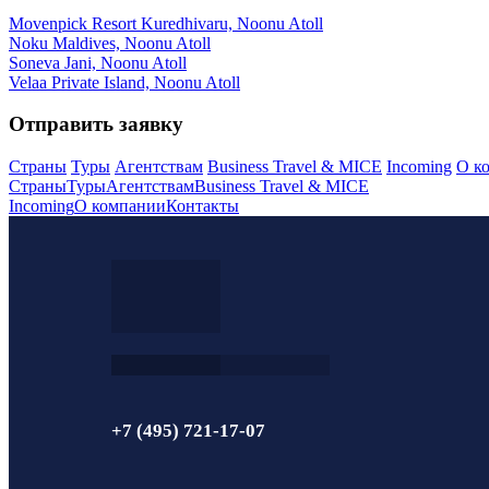
Movenpick Resort Kuredhivaru, Noonu Atoll
Noku Maldives, Noonu Atoll
Soneva Jani, Noonu Atoll
Velaa Private Island, Noonu Atoll
Отправить заявку
Страны
Туры
Агентствам
Business Travel & MICE
Incoming
О к
Страны
Туры
Агентствам
Business Travel & MICE
Incoming
О компании
Контакты
+7 (495) 721-17-07