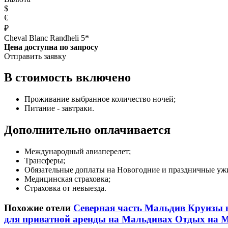
$
€
₽
Cheval Blanc Randheli 5*
Цена доступна по запросу
Отправить заявку
В стоимость включено
Проживание выбранное количество ночей;
Питание - завтраки.
Дополнительно оплачивается
Международный авиаперелет;
Трансферы;
Обязательные доплаты на Новогодние и праздничные уж
Медицинская страховка;
Страховка от невыезда.
Похожие отели
Северная часть Мальдив
Круизы 
для приватной аренды на Мальдивах
Отдых на М