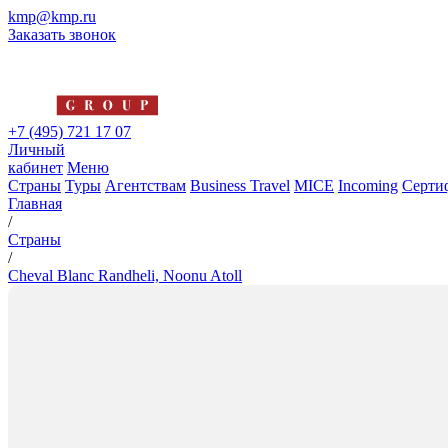
kmp@kmp.ru
Заказать звонок
+7 (495) 721 17 07
Личный
кабинет
Меню
Страны
Туры
Агентствам
Business Travel
MICE
Incoming
Серти
Главная
/
Страны
/
Cheval Blanc Randheli, Noonu Atoll
Cheval Blanc Randheli, Noonu A