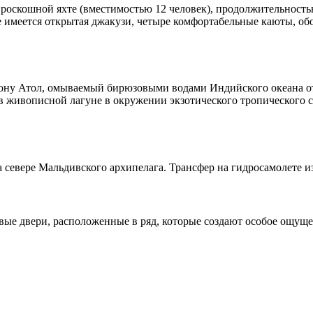
а роскошной яхте (вместимостью 12 человек), продолжительность
е имеется открытая джакузи, четыре комфортабельные каюты, об
ну Атол, омываемый бирюзовыми водами Индийского океана отель
в живописной лагуне в окружении экзотического тропического 
на севере Мальдивского архипелага. Трансфер на гидросамолете 
вые двери, расположенные в ряд, которые создают особое ощущ