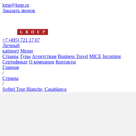
kmp@kmp.ru
Заказать звонок
+7 (495) 721 17 07
Личный
кабинет
Меню
Страны
Туры
Агентствам
Business Travel
MICE
Incoming
Сертификат
О компании
Контакты
Главная
/
Страны
/
Sofitel Tour Blanche, Casablanca
Sofitel Tour Blanche,
Casablanca
5*