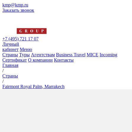
kmp@kmp.ru
Заказать звонок
+7 (495) 721 17 07
Личный
кабинет
Меню
Страны
Туры
Агентствам
Business Travel
MICE
Incoming
Сертификат
О компании
Контакты
Главная
/
Страны
/
Fairmont Royal Palm, Marrakech
Fairmont Royal Palm,
Marrakech
5*