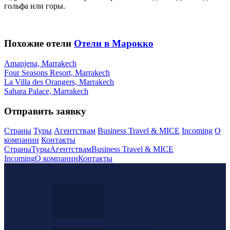
гольфа или горы.
Похожие отели
Отели в Марокко
Amanjena, Marrakech
Four Seasons Resort, Marrakech
La Villa des Orangers, Marrakech
Sahara Palace, Marrakech
Отправить заявку
Страны
Туры
Агентствам
Business Travel & MICE
Incoming
О
компании
Контакты
Страны
Туры
Агентствам
Business Travel & MICE
Incoming
О компании
Контакты