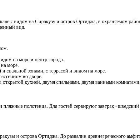
кале с видом на Сиракузу и остров Ортиджа, в охраняемом райо
денный вид.
ном.
идом на море и центр города.
 на море.
 и спальной зонами, с террасой и видом на море.
 бассейном во дворе.
й и открытой кухней, двумя спальнями, двумя ванными комнатами
 и пляжные полотенца. Для гостей сервируют завтрак «шведский
иракузы и острова Ортиджа. До развалин древнегреческого амфит