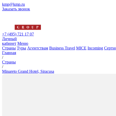
kmp@kmp.ru
Заказать звонок
+7 (495) 721 17 07
Личный
кабинет
Меню
Страны
Туры
Агентствам
Business Travel
MICE
Incoming
Серти
Главная
/
Страны
/
Minareto Grand Hotel, Siracusa
Minareto Grand Hotel, Siracus