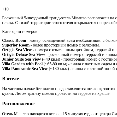
+10
Роскошный 5-звездочный гранд-отель Minareto расположен на с
пляжа. С тихой территории этого отеля открывается непревзой
Категории номеров
Classic Room
- номер, оснащенный всем необходимым, с балко
Superior Room
- более просторный номер с балконом.
Ortigia Sea View
- номера с изысканным дизайном, террасой и в
Ortigia Deluxe Sea View
- роскошный номер с террасой и видом
Junior Suite Sea View
(~40 кв.м) - просторный номер с гостиной
Villa Garden with Pool
(~65-80 кв.м) - вилла с частным садом и
Villa Panoramic Sea View
(~180 кв.м) - вилла с гостиной зоно
В отеле
На частном пляже бесплатно предоставляются шезлонг, зонтик
кухни. Летом трапезу можно провести на террасе на крыше.
Расположение
Отель Minareto находится всего в 15 минутах езды от центра С