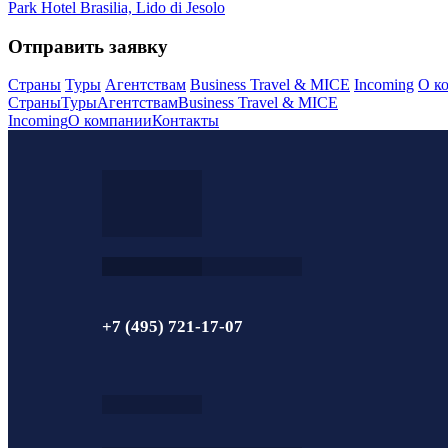
Park Hotel Brasilia, Lido di Jesolo
Отправить заявку
Страны
Туры
Агентствам
Business Travel & MICE
Incoming
О к
Страны
Туры
Агентствам
Business Travel & MICE
Incoming
О компании
Контакты
+7 (495) 721-17-07