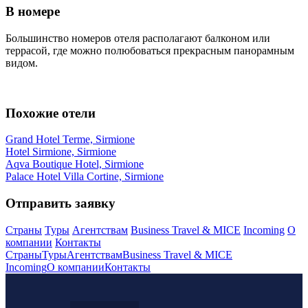
В номере
Большинство номеров отеля располагают балконом или
террасой, где можно полюбоваться прекрасным панорамным
видом.
Похожие отели
Grand Hotel Terme, Sirmione
Hotel Sirmione, Sirmione
Aqva Boutique Hotel, Sirmione
Palace Hotel Villa Cortine, Sirmione
Отправить заявку
Страны
Туры
Агентствам
Business Travel & MICE
Incoming
О
компании
Контакты
Страны
Туры
Агентствам
Business Travel & MICE
Incoming
О компании
Контакты