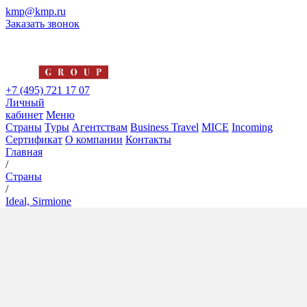
kmp@kmp.ru
Заказать звонок
+7 (495) 721 17 07
Личный
кабинет
Меню
Страны
Туры
Агентствам
Business Travel
MICE
Incoming
Сертификат
О компании
Контакты
Главная
/
Страны
/
Ideal, Sirmione
Ideal, Sirmione
4*