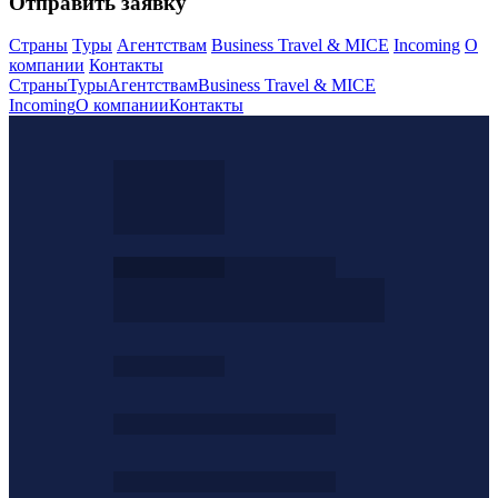
Отправить заявку
Страны
Туры
Агентствам
Business Travel & MICE
Incoming
О
компании
Контакты
Страны
Туры
Агентствам
Business Travel & MICE
Incoming
О компании
Контакты