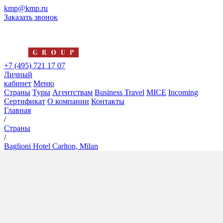
kmp@kmp.ru
Заказать звонок
+7 (495) 721 17 07
Личный
кабинет
Меню
Страны
Туры
Агентствам
Business Travel
MICE
Incoming
Сертификат
О компании
Контакты
Главная
/
Страны
/
Baglioni Hotel Carlton, Milan
Baglioni Hotel Carlton, Milan
5*