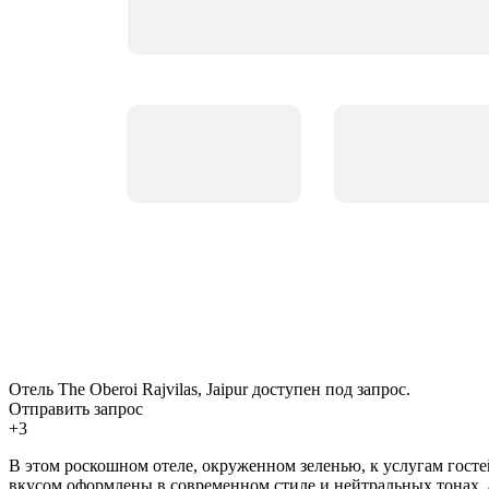
Отель The Oberoi Rajvilas, Jaipur доступен под запрос.
Отправить запрос
+3
В этом роскошном отеле, окруженном зеленью, к услугам гостей
вкусом оформлены в современном стиле и нейтральных тонах, а