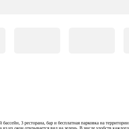
 бассейн, 3 ресторана, бар и бесплатная парковка на территории
 из их окон открывается вид на зелень. В числе удобств каждог