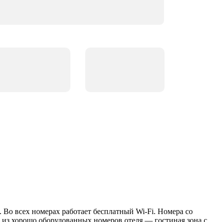
. Во всех номерах работает бесплатный Wi-Fi. Номера со
о из хорошо оборудованных номеров отеля — гостиная зона с