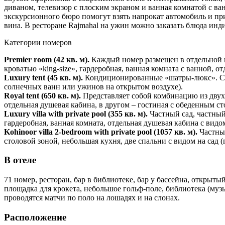
диваном, телевизор с плоским экраном и ванная комнатой с ван
экскурсионного бюро помогут взять напрокат автомобиль и при
вина. В ресторане Rajmahal на ужин можно заказать блюда инди
Категории номеров
Premier room (42 кв. м).
Каждый номер размещен в отдельной п
кроватью «king-size», гардеробная, ванная комната с ванной, о
Luxury tent (45 кв. м).
Кондиционированные «шатры-люкс». Спа
солнечных ванн или ужинов на открытом воздухе).
Royal tent (650 кв. м).
Представляет собой комбинацию из двух 
отдельная душевая кабина, в другом – гостиная с обеденным ст
Luxury villa with private pool (355 кв. м).
Частный сад, частный
гардеробная, ванная комната, отдельная душевая кабина с видом
Kohinoor villa 2-bedroom with private pool (1057 кв. м).
Частны
столовой зоной, небольшая кухня, две спальни с видом на сад (г
В отеле
71 номер, ресторан, бар в библиотеке, бар у бассейна, открыты
площадка для крокета, небольшое гольф-поле, библиотека (музы
проводятся матчи по поло на лошадях и на слонах.
Расположение