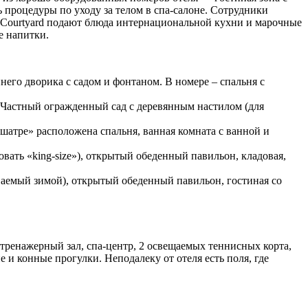
ь процедуры по уходу за телом в спа-салоне. Сотрудники
& Courtyard подают блюда интернациональной кухни и марочные
е напитки.
его дворика с садом и фонтаном. В номере – спальня с
 Частный огражденный сад с деревянным настилом (для
«шатре» расположена спальня, ванная комната с ванной и
овать «king-size»), открытый обеденный павильон, кладовая,
ваемый зимой), открытый обеденный павильон, гостиная со
ж, тренажерный зал, спа-центр, 2 освещаемых теннисных корта,
 и конные прогулки. Неподалеку от отеля есть поля, где