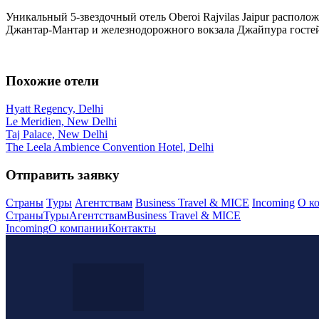
Уникальный 5-звездочный отель Oberoi Rajvilas Jaipur располо
Джантар-Мантар и железнодорожного вокзала Джайпура гостей о
Похожие отели
Hyatt Regency, Delhi
Le Meridien, New Delhi
Taj Palace, New Delhi
The Leela Ambience Convention Hotel, Delhi
Отправить заявку
Страны
Туры
Агентствам
Business Travel & MICE
Incoming
О к
Страны
Туры
Агентствам
Business Travel & MICE
Incoming
О компании
Контакты