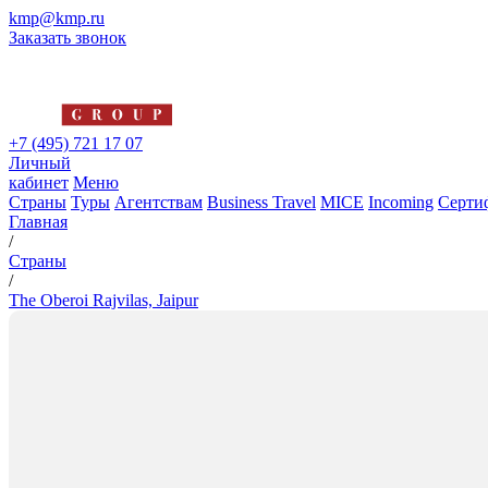
kmp@kmp.ru
Заказать звонок
+7 (495) 721 17 07
Личный
кабинет
Меню
Страны
Туры
Агентствам
Business Travel
MICE
Incoming
Серти
Главная
/
Страны
/
The Oberoi Rajvilas, Jaipur
The Oberoi Rajvilas, Jaipur
5*