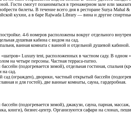
ной. Гости смогут позаниматься в тренажерном зале или заказат
обрести билеты. В течение всего дня в ресторане Surya Mahal 
йской кухни, а в баре Rajwada Library — вина и другие спиртны
остройке. 4-6 номеров расположены вокруг отдельного внутренн
тдельная душевая кабина с видом на сад.
льня, ванная комната с ванной и отдельной душевой кабиной.
«шатров» Luxury tent, расположенных в частном саду. В одном 
олом на четыре персоны. Частная терраса-патио.
 бассейн (подогревается зимой), отдельная гостиная, спальня (кр
 на сад.
й сад (огражден), дворики, частный открытый бассейн (подогре
лавная и для гостей), две ванные комнаты, сауна, гардеробная.
й бассейн (подогревается зимой), джакузи, сауна, парная, масса
ка, книги), бизнес-центр. Организуются сафари на слонах, пешие