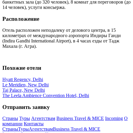
банкетных зала (до 320 человек), 8 комнат для переговоров (до
14 человек), услуги консьержа.
Расположение
Отель расположен неподалеку от делового центра, в 15
километрах от международного аэропорта Индиры Ганди
(Indira Gandhi International Airport), в 4 часах езды от Тадж
Махала (г. Агра).
Похожие отели
Hyatt Regency, Delhi
Le Meridien, New Delhi
Taj Palace, New Delhi
The Leela Ambience Convention Hotel, Delhi
Отправить заявку
Страны
Туры
Агентствам
Business Travel & MICE
Incoming
О
компании
Контакты
Страны
Туры
Агентствам
Business Travel & MICE