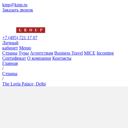
kmp@kmp.ru
Заказать звонок
+7 (495) 721 17 07
Личный
кабинет
Меню
Страны
Туры
Агентствам
Business Travel
MICE
Incoming
Сертификат
О компании
Контакты
Главная
/
Страны
/
The Leela Palace, Delhi
The Leela Palace, Delhi
5*