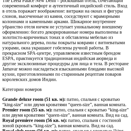
The Leela Palace New Delhi – роскошный отель, сочетающий
современный комфорт и аутентичный индийский стиль. Вход
в отель поражает воображение: витражи на окнах и фигуры
слонов, высеченные из камня, соседствуют с мраморными
колоннами и каменными арками. Шикарное внутреннее
убранство отеля ничем не уступает уникальному внешнему
оформлению: богато декорированные номера выполнены в
золотисто-коричневых тонах и обставлены мебелью из
натурального дерева, полы покрыты коврами с витиеватыми
узорами, окна украшают гобелены ручной работы. В
прекрасном SPA-центре, управляемом известным брендом
ESPA, практикуется традиционная индийская аюрведа и
другие эксклюзивные процедуры для лица и тела. В ресторане
Jamavar можно насладиться изысканными блюдами высокой
кухни, приготовленными по старинным рецептам поваров
королевских домов Индии.
Категории номеров
Grande deluxe r
oom
(51 кв. м):
патио, спальня с кроватью
“king-size” или двумя кроватями “queen-size”, ванная комната.
Premier room
(55 кв. м):
патио, спальня с кроватью “king-size”
или двумя кроватями “queen-size”, ванная комната. Вид на сад.
Royal premiere ro
om
(56 кв. м):
патио, спальня с гостиной
зоной (кровать “king-size”), ванная комната. Вид на сад.
Royal club roo
m
(56 кв. м):
патио, спальня с кроватью “king-