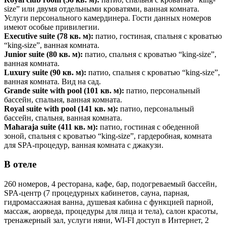
size” или двумя отдельными кроватями, ванная комната.
Услуги персонального камердинера. Гости данных номеров
имеют особые привилегии.
Executive suit
e
(78 кв. м):
патио, гостиная, спальня с кроватью
“king-size”, ванная комната.
Junior sui
te
(80 кв. м):
патио, спальня с кроватью “king-size”,
ванная комната.
Luxury
suite
(90 кв. м):
патио, спальня с кроватью “king-size”,
ванная комната. Вид на сад.
Grande suite with po
ol
(101 кв. м):
патио, персональный
бассейн, спальня, ванная комната.
Royal suite with p
ool
(141 кв. м):
патио, персональный
бассейн, спальня, ванная комната.
Maharaja suite
(411 кв. м):
патио, гостиная с обеденной
зоной, спальня с кроватью “king-size”, гардеробная, комната
для SPA-процедур, ванная комната с джакузи.
В отеле
260 номеров, 4 ресторана, кафе, бар, подогреваемый бассейн,
SPA-центр (7 процедурных кабинетов, сауна, парная,
гидромассажная ванна, душевая кабина с функцией парной,
массаж, аюрведа, процедуры для лица и тела), салон красоты,
тренажерный зал, услуги няни, WI-FI доступ в Интернет, 2