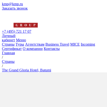
kmp@kmp.ru
Заказать звонок
+7 (495) 721 17 07
Личный
кабинет
Меню
Страны
Туры
Агентствам
Business Travel
MICE
Incoming
Сертификат
О компании
Контакты
Главная
/
Страны
/
The Grand Gloria Hotel, Batumi
The Grand Gloria Hotel,
Batumi
5*