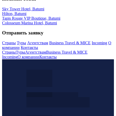
Sky Tower Hotel, Batumi
Hilton, Batumi
Tapis Rouge VIP Boutique, Batumi
Colosseum Marina Hotel, Batumi
Отправить заявку
Страны
Туры
Агентствам
Business Travel & MICE
Incoming
О
компании
Контакты
Страны
Туры
Агентствам
Business Travel & MICE
Incoming
О компании
Контакты